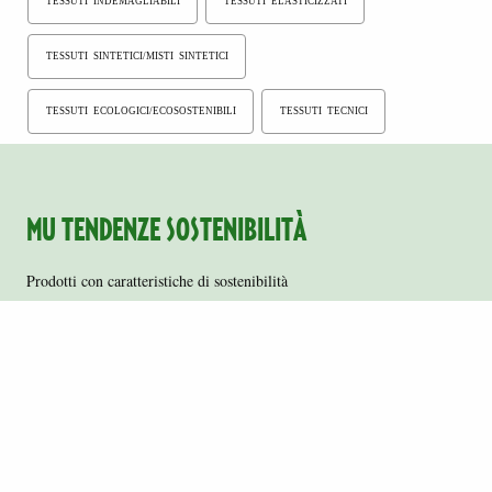
TESSUTI INDEMAGLIABILI
TESSUTI ELASTICIZZATI
TESSUTI SINTETICI/MISTI SINTETICI
TESSUTI ECOLOGICI/ECOSOSTENIBILI
TESSUTI TECNICI
MU TENDENZE SOSTENIBILITÀ
Prodotti con caratteristiche di sostenibilità
98SD C457 63701 - Velvet Rib Digital Printed
98SD U273 63808 - Velvet Rib Digital Printed
98RW U947 55403 - Waffle Heavy Digital Printed