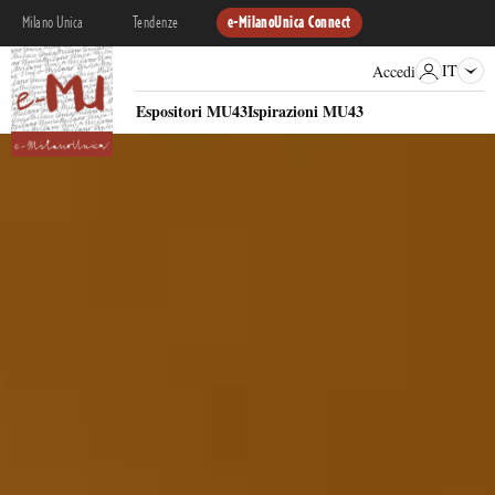
Milano Unica
Tendenze
e-MilanoUnica Connect
IT
Accedi
Espositori MU43
Ispirazioni MU43