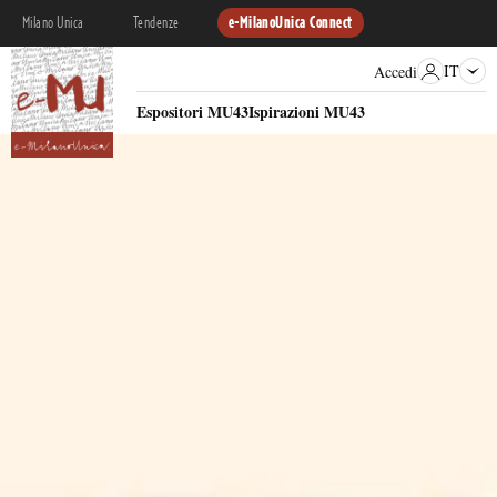
Milano Unica
Tendenze
e-MilanoUnica Connect
IT
Accedi
Espositori MU43
Ispirazioni MU43