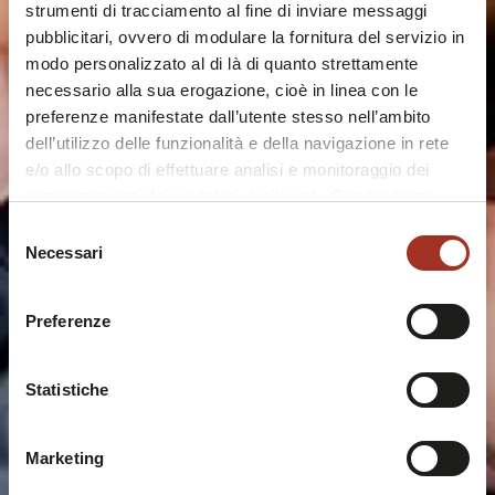
strumenti di tracciamento al fine di inviare messaggi
pubblicitari, ovvero di modulare la fornitura del servizio in
modo personalizzato al di là di quanto strettamente
necessario alla sua erogazione, cioè in linea con le
preferenze manifestate dall’utente stesso nell’ambito
dell’utilizzo delle funzionalità e della navigazione in rete
e/o allo scopo di effettuare analisi e monitoraggio dei
comportamenti dei visitatori di siti web. Condividiamo
inoltre informazioni sul modo in cui l'utente utilizza il
Selezione
nostro sito, con i nostri partner che si occupano di analisi
Necessari
del
dei dati web, pubblicità e social media, i quali potrebbero
consenso
combinarle con altre informazioni che l'utente ha fornito
Preferenze
loro o che sono stati raccolti durante l'utilizzo dei loro
servizi.
Chiudendo questo disclaimer si prosegue la navigazione
Statistiche
solo con i cookie tecnici necessari. A questa pagina è
possibile consultare l'
Informativa Privacy
.
Marketing