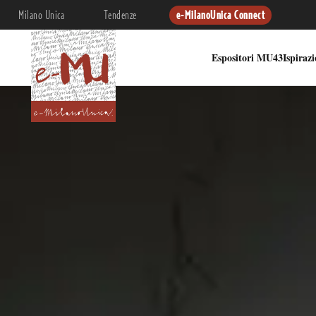
Milano Unica
Tendenze
e-MilanoUnica Connect
Espositori MU43
Ispiraz