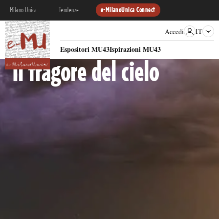
Milano Unica
Tendenze
e-MilanoUnica Connect
IT
Accedi
RACCONTO MATERICO
Espositori MU43
Ispirazioni MU43
Il fragore del cielo