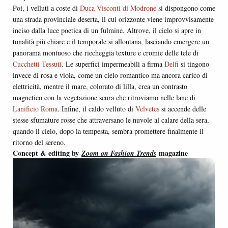
Poi, i velluti a coste di
Duca Visconti di Modrone
si dispongono come
una strada provinciale deserta, il cui orizzonte viene improvvisamente
inciso dalla luce poetica di un fulmine. Altrove, il cielo si apre in
tonalità più chiare e il temporale si allontana, lasciando emergere un
panorama montuoso che riecheggia texture e cromie delle tele di
Cucchetti Tessuti
. Le superfici impermeabili a firma
Delfi
si tingono
invece di rosa e viola, come un cielo romantico ma ancora carico di
elettricità, mentre il mare, colorato di lilla, crea un contrasto
magnetico con la vegetazione scura che ritroviamo nelle lane di
Lanificio Roma
. Infine, il caldo velluto di
Velvetes
si accende delle
stesse sfumature rosse che attraversano le nuvole al calare della sera,
quando il cielo, dopo la tempesta, sembra promettere finalmente il
ritorno del sereno.
Concept & editing by
magazine
Zoom on Fashion Trends