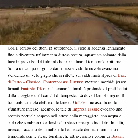
Con il rombo dei tuoni in sottofondo, il cielo si addensa lentamente
fino a diventare un’immensa distesa oscura, squarciata soltanto dalla
luce improvvisa dei fulmini che incendiano il temporale notturno.
Sopra un campo di grano dai riflessi vividi, le nuvole avanzano
stendendo un velo grigio che si riflette sui caldi misti alpaca di
Lane
di Prato – Classico, Contemporary, Luxury
, mentre i morbidi jersey
firmati
Fantasie Tricot
richiamano le tonalità profonde di prati battuti
dalla pioggia e cieli carichi di tempesta. Là dove i lampi tingono il
tramonto di viola elettrico, le lane di
Gottstein
ne assorbono le
sfumature intense; accanto, le tele di
Impresa Tessile
evocano uno
scorcio portuale sospeso nell’attesa della mareggiata, con acqua e
cielo che sembrano fondersi nello stesso presagio inquieto. In città,
invece, l’azzurro della notte e le luci rosate dei led illuminano il
temporale con le stesse tonalità che attraversano i cotoni di
Besani
.