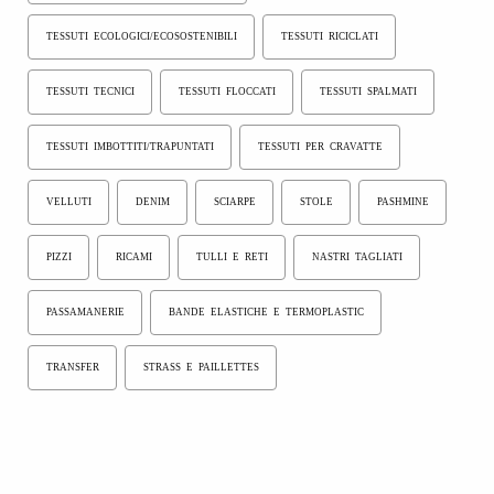
TESSUTI ECOLOGICI/ECOSOSTENIBILI
TESSUTI RICICLATI
TESSUTI TECNICI
TESSUTI FLOCCATI
TESSUTI SPALMATI
TESSUTI IMBOTTITI/TRAPUNTATI
TESSUTI PER CRAVATTE
VELLUTI
DENIM
SCIARPE
STOLE
PASHMINE
PIZZI
RICAMI
TULLI E RETI
NASTRI TAGLIATI
PASSAMANERIE
BANDE ELASTICHE E TERMOPLASTIC
TRANSFER
STRASS E PAILLETTES
Articoli correlati