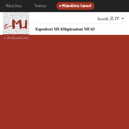
Milano Unica
Tendenze
e-MilanoUnica Connect
IT
Accedi
Espositori MU43
Ispirazioni MU43