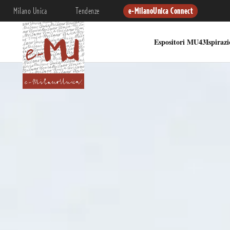
Milano Unica
Tendenze
e-MilanoUnica Connect
Espositori MU43
Ispiraz