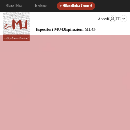
Milano Unica
Tendenze
e-MilanoUnica Connect
IT
Accedi
Espositori MU43
Ispirazioni MU43