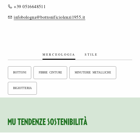
+39 0516648511
infobologna@bottonificiolenzi1955.it
MERCEOLOGIA
STILE
BOTTONI
FIBBIE CINTURE
MINUTERIE METALLICHE
BIGIOTTERIA
MU TENDENZE SOSTENIBILITÀ
Prodotti con caratteristiche di sostenibilità