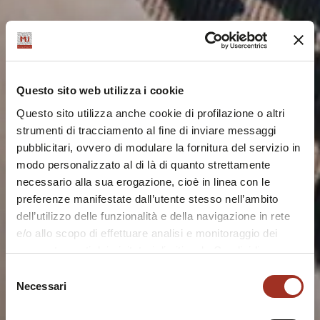
Questo sito web utilizza i cookie
Questo sito utilizza anche cookie di profilazione o altri
strumenti di tracciamento al fine di inviare messaggi
pubblicitari, ovvero di modulare la fornitura del servizio in
modo personalizzato al di là di quanto strettamente
necessario alla sua erogazione, cioè in linea con le
preferenze manifestate dall’utente stesso nell’ambito
dell’utilizzo delle funzionalità e della navigazione in rete
e/o allo scopo di effettuare analisi e monitoraggio dei
comportamenti dei visitatori di siti web. Condividiamo
inoltre informazioni sul modo in cui l'utente utilizza il
Selezione
nostro sito, con i nostri partner che si occupano di analisi
Necessari
del
dei dati web, pubblicità e social media, i quali potrebbero
consenso
combinarle con altre informazioni che l'utente ha fornito