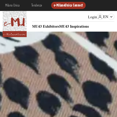
Milano Unica
Tendenze
e-MilanoUnica Connect
EN
Login
MU43 Exhibitors
MU43 Inspirations