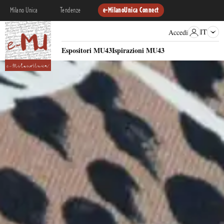
Milano Unica
Tendenze
e-MilanoUnica Connect
IT
Accedi
Espositori MU43
Ispirazioni MU43