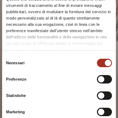
strumenti di tracciamento al fine di inviare messaggi
pubblicitari, ovvero di modulare la fornitura del servizio in
modo personalizzato al di là di quanto strettamente
necessario alla sua erogazione, cioè in linea con le
preferenze manifestate dall’utente stesso nell’ambito
dell’utilizzo delle funzionalità e della navigazione in rete
e/o allo scopo di effettuare analisi e monitoraggio dei
comportamenti dei visitatori di siti web. Condividiamo
inoltre informazioni sul modo in cui l'utente utilizza il
Selezione
nostro sito, con i nostri partner che si occupano di analisi
Necessari
del
dei dati web, pubblicità e social media, i quali potrebbero
consenso
combinarle con altre informazioni che l'utente ha fornito
Preferenze
loro o che sono stati raccolti durante l'utilizzo dei loro
servizi.
Chiudendo questo disclaimer si prosegue la navigazione
Statistiche
solo con i cookie tecnici necessari. A questa pagina è
possibile consultare l'
Informativa Privacy
.
Marketing