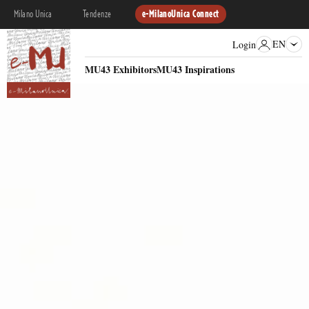
Milano Unica
Tendenze
e-MilanoUnica Connect
EN
Login
MU43 Exhibitors
MU43 Inspirations