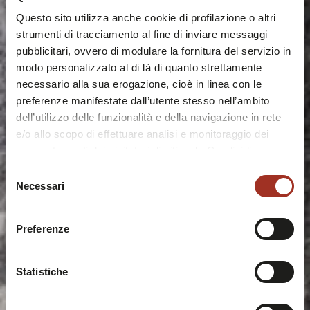
Questo sito utilizza anche cookie di profilazione o altri
strumenti di tracciamento al fine di inviare messaggi
pubblicitari, ovvero di modulare la fornitura del servizio in
modo personalizzato al di là di quanto strettamente
necessario alla sua erogazione, cioè in linea con le
preferenze manifestate dall’utente stesso nell’ambito
dell’utilizzo delle funzionalità e della navigazione in rete
e/o allo scopo di effettuare analisi e monitoraggio dei
comportamenti dei visitatori di siti web. Condividiamo
inoltre informazioni sul modo in cui l'utente utilizza il
Selezione
nostro sito, con i nostri partner che si occupano di analisi
Necessari
del
dei dati web, pubblicità e social media, i quali potrebbero
consenso
combinarle con altre informazioni che l'utente ha fornito
Preferenze
loro o che sono stati raccolti durante l'utilizzo dei loro
servizi.
Chiudendo questo disclaimer si prosegue la navigazione
Statistiche
solo con i cookie tecnici necessari. A questa pagina è
possibile consultare l'
Informativa Privacy
.