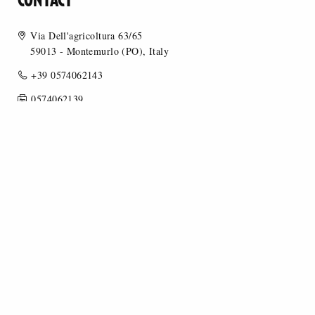
CONTACT
Via Dell'agricoltura 63/65
59013 - Montemurlo (PO), Italy
+39 0574062143
0574062139
info@dbstessuti.it
www.dbstessuti.com
MERCEOLOGY
STYLE
OCCASION OF USE
FIGURED / JACQUARD FABRICS
KNITTED FABRICS - JERSEY
PIECE DYED FABRICS
YARN DYED FABRICS