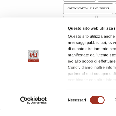
COTTON/COTTON BLEND FABRICS
RECYCLED FABRICS
TECHNO FA
Questo sito web utilizza i
SECTION
WHERE
LACE
EMBROIDERY
TUL
Moda In - Cotton Woolly
Hall 7 / Stand L
Questo sito utilizza anche c
messaggi pubblicitari, ovve
di quanto strettamente nec
manifestate dall’utente stes
e/o allo scopo di effettuare
Condividiamo inoltre informa
partner che si occupano di 
combinarle con altre inform
l'utilizzo dei loro servizi.
Chiudendo questo disclaime
Selezione
questa pagina è possibile c
Necessari
del
consenso