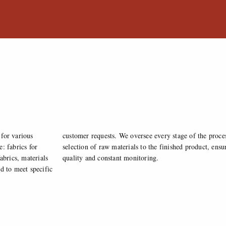
for various
ss, from the
: fabrics for
ing consistent
abrics, materials
quality and constant monitoring.
d to meet specific