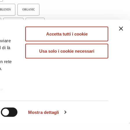
 BLENDS
ORGANIC
VELVET
LINING
CONTACTS
Accetta tutti i cookie
Book appointment
Send Message
nviare
 di là
Usa solo i cookie necessari
in rete
b.
te
i. A
Mostra dettagli