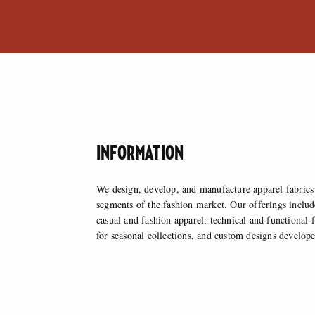
INFORMATION
We design, develop, and manufacture apparel fabrics 
customer requests. We oversee every stage of the proce
segments of the fashion market. Our offerings include
selection of raw materials to the finished product, ensur
casual and fashion apparel, technical and functional f
for seasonal collections, and custom designs develope