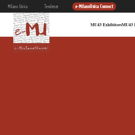
Milano Unica
Tendenze
e-MilanoUnica Connect
MU43 Exhibitors
MU43 I