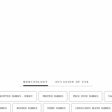
MERCEOLOGY
OCCASION OF USE
KNITTED FABRICS - JERSEY
PRINTED FABRICS
PIECE DYED FABRICS
YA
BRICS
BONDED FABRICS
TERRY FABRICS
LINEN/LINEN BLEND FABRICS