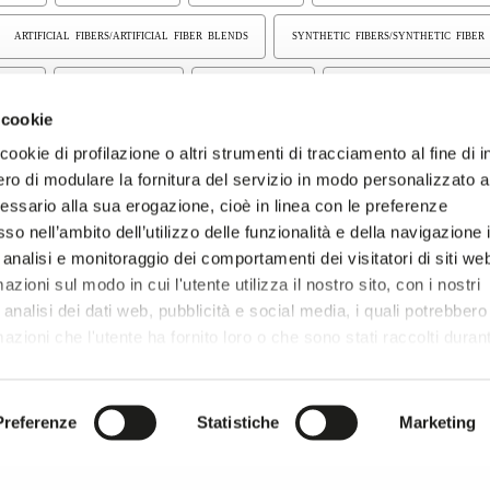
ARTIFICIAL FIBERS/ARTIFICIAL FIBER BLENDS
SYNTHETIC FIBERS/SYNTHETIC FIBER
BRICS
FLOCKED FABRICS
COATED FABRICS
PADDED/QUILTED FABRICS
 cookie
CATALOG
LE AND MESH
EMBROIDERED BADGES
29
Require access
ookie di profilazione o altri strumenti di tracciamento al fine di i
ro di modulare la fornitura del servizio in modo personalizzato al
essario alla sua erogazione, cioè in linea con le preferenze
so nell’ambito dell’utilizzo delle funzionalità e della navigazione 
 analisi e monitoraggio dei comportamenti dei visitatori di siti we
zioni sul modo in cui l'utente utilizza il nostro sito, con i nostri
analisi dei dati web, pubblicità e social media, i quali potrebbero
azioni che l'utente ha fornito loro o che sono stati raccolti duran
r si prosegue la navigazione solo con i cookie tecnici necessar
onsultare l'
Informativa Privacy
.
Preferenze
Statistiche
Marketing