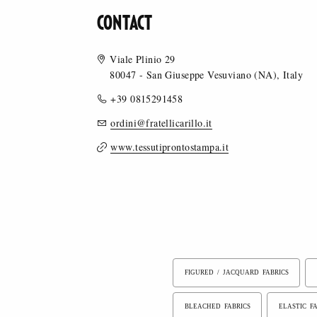
CONTACT
Viale Plinio 29
80047 - San Giuseppe Vesuviano (NA), Italy
+39 0815291458
ordini@fratellicarillo.it
www.tessutiprontostampa.it
FIGURED / JACQUARD FABRICS
BLEACHED FABRICS
ELASTIC FA