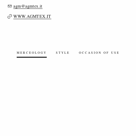
agm@agmtex.it
WWW.AGMTEX.IT
MERCEOLOGY
STYLE
OCCASION OF USE
WOVEN TEXTILES
FIGURED / JACQUARD FABRICS
KNITTED FABRICS - JERSEY
YARN DYED FABRICS
WOOL, WOOL BLEND, CASHMERE FABRICS
LINEN/LINEN BLEND FABRICS
COTTON/COTTON BLEND FABRICS
ARTIFICIAL FIBERS/ARTIFICIAL FIBER BLENDS