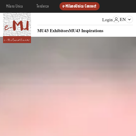
Milano Unica
Tendenze
e-MilanoUnica Connect
EN
Login
MU43 Exhibitors
MU43 Inspirations