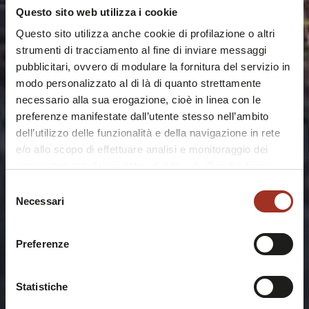
Questo sito web utilizza i cookie
Questo sito utilizza anche cookie di profilazione o altri
strumenti di tracciamento al fine di inviare messaggi
pubblicitari, ovvero di modulare la fornitura del servizio in
modo personalizzato al di là di quanto strettamente
necessario alla sua erogazione, cioè in linea con le
preferenze manifestate dall’utente stesso nell’ambito
dell’utilizzo delle funzionalità e della navigazione in rete
e/o allo scopo di effettuare analisi e monitoraggio dei
comportamenti dei visitatori di siti web. Condividiamo
inoltre informazioni sul modo in cui l'utente utilizza il
Selezione
nostro sito, con i nostri partner che si occupano di analisi
Necessari
del
dei dati web, pubblicità e social media, i quali potrebbero
consenso
combinarle con altre informazioni che l'utente ha fornito
Preferenze
loro o che sono stati raccolti durante l'utilizzo dei loro
servizi.
Chiudendo questo disclaimer si prosegue la navigazione
Statistiche
solo con i cookie tecnici necessari. A questa pagina è