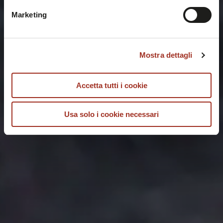
possibile consultare l'
Informativa Privacy
.
Marketing
Mostra dettagli
Accetta tutti i cookie
Usa solo i cookie necessari