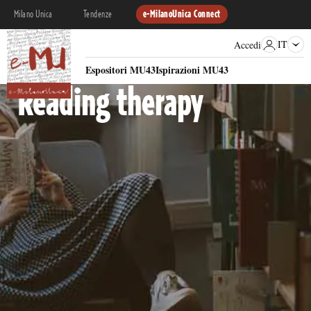
Milano Unica
Tendenze
e-MilanoUnica Connect
IT
Accedi
RACCONTO MATERICO
Espositori MU43
Ispirazioni MU43
Reading therapy