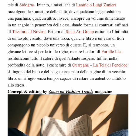
tele di
Sidogras
. Intanto, i misti lana di
Lanificio Luigi Zanieri
raccolgono le sfumature della città, dove qualcuno legge seduto su
una panchina; qualcun altro, invece, riscopre un volume dimenticato
in un angolo in penombra della casa, dando forma ai contrasti raffinati
di
Tessitura di Novara
. Pattern di
Stam Art Group
catturano l’intimità
di un tavolo vissuto, dove una tazza, qualche libro e un vaso di fiori
compongono un piccolo universo di quiete. E, al tramonto, un
giovane lettore si perde tra le righe, mentre i colori di
Furpile Idea
restituiscono tutto il calore di quell’istante sospeso. Infine, nella
profondità della notte, i cachemire di
Quaregna – La Tela di Penelope
si tingono del buio e del beige consumato delle pagine di un vecchio
libro: un rifugio senza tempo, capace di restare un autentico antidoto
allo stress.
Concept & editing by
magazine
Zoom on Fashion Trends