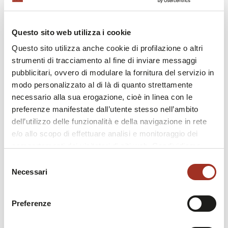
Questo sito web utilizza i cookie
Questo sito utilizza anche cookie di profilazione o altri
strumenti di tracciamento al fine di inviare messaggi
pubblicitari, ovvero di modulare la fornitura del servizio in
modo personalizzato al di là di quanto strettamente
necessario alla sua erogazione, cioè in linea con le
preferenze manifestate dall’utente stesso nell’ambito
SIDOGRAS - ESPOSITORE MU43
dell’utilizzo delle funzionalità e della navigazione in rete
e/o allo scopo di effettuare analisi e monitoraggio dei
comportamenti dei visitatori di siti web. Condividiamo
inoltre informazioni sul modo in cui l'utente utilizza il
Selezione
nostro sito, con i nostri partner che si occupano di analisi
Necessari
del
dei dati web, pubblicità e social media, i quali potrebbero
consenso
combinarle con altre informazioni che l'utente ha fornito
Preferenze
loro o che sono stati raccolti durante l'utilizzo dei loro
servizi.