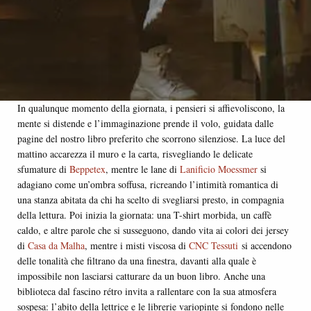
In qualunque momento della giornata, i pensieri si affievoliscono, la
mente si distende e l’immaginazione prende il volo, guidata dalle
pagine del nostro libro preferito che scorrono silenziose. La luce del
mattino accarezza il muro e la carta, risvegliando le delicate
sfumature di
Beppetex
, mentre le lane di
Lanificio Moessmer
si
adagiano come un’ombra soffusa, ricreando l’intimità romantica di
una stanza abitata da chi ha scelto di svegliarsi presto, in compagnia
della lettura. Poi inizia la giornata: una T-shirt morbida, un caffè
caldo, e altre parole che si susseguono, dando vita ai colori dei jersey
di
Casa da Malha
, mentre i misti viscosa di
CNC Tessuti
si accendono
delle tonalità che filtrano da una finestra, davanti alla quale è
impossibile non lasciarsi catturare da un buon libro. Anche una
biblioteca dal fascino rétro invita a rallentare con la sua atmosfera
sospesa: l’abito della lettrice e le librerie variopinte si fondono nelle