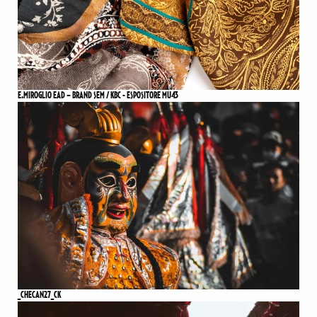
E.MIROGLIO EAD – BRAND SEM / KBC - ESPOSITORE MU43
_CHECAN27_CK