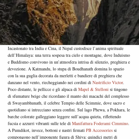
Incastonato tra India e Cina, il Nepal custodisce l’anima spirituale
dell’Himalaya: una terra sospesa tra cielo e montagne, dove Induismo
e Buddismo convivono in un’atmosfera intrisa di silenzio, preghiera e
devozione. A Katmandu, lo stupa di Boudhanath domina lo spazio
con la sua guglia decorata da merletti e bandiere di preghiera che
danzano nel vento, riecheggiando nei cordini di
Nastrificio Victor
.
Poco distante, le pellicce e gli alpaca di
Mapel & Stelloni
si tingono
di sfumature beige che ricordano il manto dei macachi del complesso
di Swayambhunath, il celebre Tempio delle Scimmie, dove sacro e
quotidiano si intrecciano senza confini. Sul lago Phewa, a Pokhara, le
barche colorate galleggiano leggere sull’acqua quieta, riflettendo
fucsia e azzurri vibranti sulle tele di
Manifattura Foderami Cimmino
.
A Pumdikot, invece, bottoni e nastri firmati
PB Accessories
si
compongono nell’imponente figura di Shiva: quindici metri di