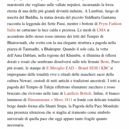
maestosità che vegliano sulle vallate nepalesi, incarnando la forza
eterna di una delle più grandi divinità induiste. A Lumbini, luogo di
nascita del Buddha, la statua dorata del piccolo Siddharta Gautama
racconta la leggenda dei Sette Passi, mentre i bottoni di
Prym Fashion
Italia
ne catturano la luce calda e preziosa. Le mesh di
LMA
si
accendono dello stesso rosso intenso dei tetti del Tempio di
Bhairavnath, che svetta con la sua elegante struttura a pagoda nella
piazza di Taumadhi, a Bhaktapur. Quando il sole cala, la vetta
dell’Ama Dablam, nella regione del Khumbu, si illumina di riflessi
dorati e rosati che sembrano dissolversi sulle tele firmate
Beste
. Poco
più avanti, le stampe di
E.Miroglio EAD – Brand SEM / KBC
si
impregnano delle tonalità vive e rituali delle maschere sacre della
cultura Newari, custodi di miti antichi e tradizioni ancestrali. I tetti a
pagoda del Tempio di Taleju riflettono sfumature zucchero e rosso
bruciato che rivivono nelle lane di
Lanificio Bottoli
. Infine, il bianco
luminoso di
Hausammann + Moos 1811
si fonde con delicate tonalità
beige dando forma alla Shanti Stupa, la Pagoda della Pace Mondiale:
una presenza silenziosa che si staglia al tramonto come simbolo
universale di quella pace che oggi appare tanto fragile quanto
necessaria.