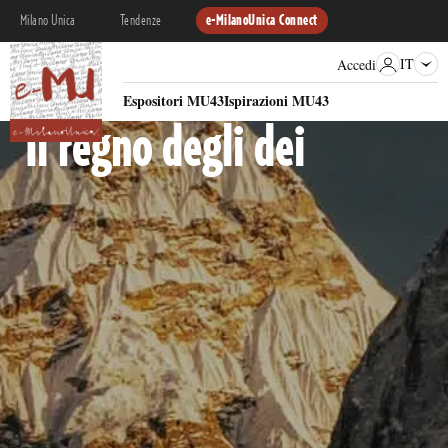
Milano Unica
Tendenze
e-MilanoUnica Connect
IT
Accedi
RACCONTO MATERICO
Espositori MU43
Ispirazioni MU43
Il regno degli dei