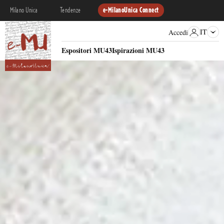
Milano Unica
Tendenze
e-MilanoUnica Connect
IT
Accedi
Espositori MU43
Ispirazioni MU43