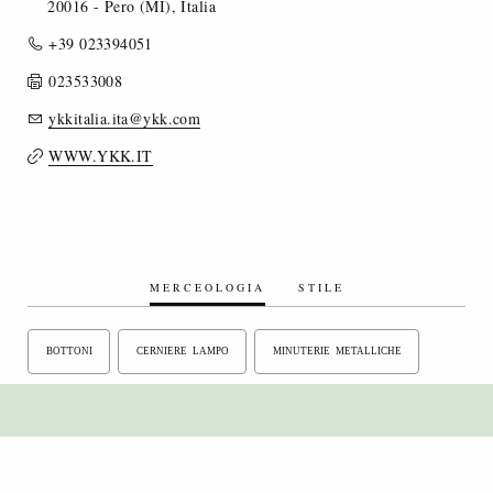
20016 - Pero (MI), Italia
+39 023394051
023533008
ykkitalia.ita@ykk.com
WWW.YKK.IT
MERCEOLOGIA
STILE
BOTTONI
CERNIERE LAMPO
MINUTERIE METALLICHE
MU TENDENZE SOSTENIBILITÀ