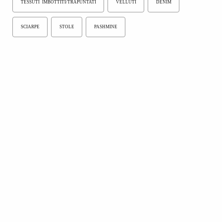
TESSUTI IMBOTTITI/TRAPUNTATI
VELLUTI
DENIM
SCIARPE
STOLE
PASHMINE
Partecipano alla sezione “
Moda In - Cotton Woolly
”