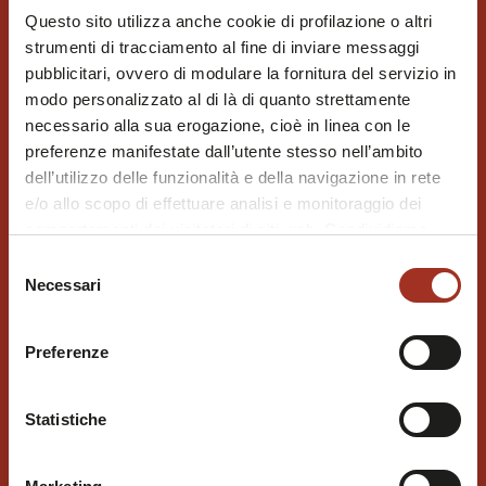
Questo sito utilizza anche cookie di profilazione o altri
strumenti di tracciamento al fine di inviare messaggi
pubblicitari, ovvero di modulare la fornitura del servizio in
modo personalizzato al di là di quanto strettamente
necessario alla sua erogazione, cioè in linea con le
preferenze manifestate dall’utente stesso nell’ambito
dell’utilizzo delle funzionalità e della navigazione in rete
e/o allo scopo di effettuare analisi e monitoraggio dei
comportamenti dei visitatori di siti web. Condividiamo
inoltre informazioni sul modo in cui l'utente utilizza il
Selezione
nostro sito, con i nostri partner che si occupano di analisi
Necessari
del
dei dati web, pubblicità e social media, i quali potrebbero
consenso
combinarle con altre informazioni che l'utente ha fornito
Preferenze
loro o che sono stati raccolti durante l'utilizzo dei loro
servizi.
Chiudendo questo disclaimer si prosegue la navigazione
Statistiche
solo con i cookie tecnici necessari. A questa pagina è
possibile consultare l'
Informativa Privacy
.