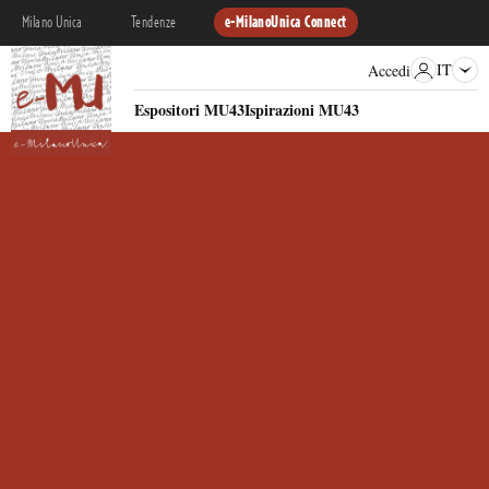
Milano Unica
Tendenze
e-MilanoUnica Connect
IT
Accedi
Espositori MU43
Ispirazioni MU43