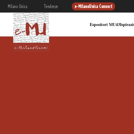
Milano Unica
Tendenze
e-MilanoUnica Connect
Espositori MU43
Ispiraz