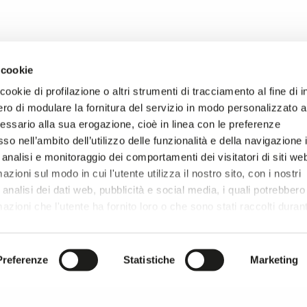
 cookie
ookie di profilazione o altri strumenti di tracciamento al fine di i
CATALOGO
C
ro di modulare la fornitura del servizio in modo personalizzato al
pano alla sezione “
Moda In - Cotton 
d B29
Richiedi accesso
Pr
essario alla sua erogazione, cioè in linea con le preferenze
so nell’ambito dell’utilizzo delle funzionalità e della navigazione 
 analisi e monitoraggio dei comportamenti dei visitatori di siti we
zioni sul modo in cui l'utente utilizza il nostro sito, con i nostri
analisi dei dati web, pubblicità e social media, i quali potrebbero
azioni che l'utente ha fornito loro o che sono stati raccolti duran
r si prosegue la navigazione solo con i cookie tecnici necessar
onsultare l'
Informativa Privacy
.
Preferenze
Statistiche
Marketing