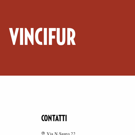
VINCIFUR
CONTATTI
Via N.Sauro 22