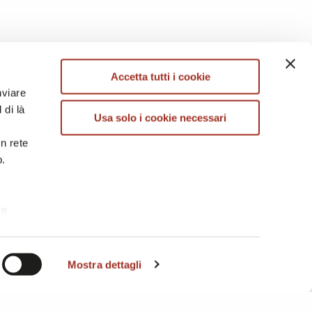
Accetta tutti i cookie
nviare
ONTATTI
 di là
Woolly
”
Usa solo i cookie necessari
enota appuntamento
Invia messaggio
in rete
b.
te
i. A
Mostra dettagli