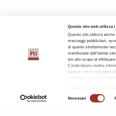
Questo sito web utilizza i
Questo sito utilizza anche c
SEZIONE
DOVE
messaggi pubblicitari, ovve
Parteci
Moda In - Cotton Woolly
Padiglione 5 / Stan
di quanto strettamente nec
manifestate dall’utente stes
e/o allo scopo di effettuare
Condividiamo inoltre informa
partner che si occupano di 
combinarle con altre inform
l'utilizzo dei loro servizi.
Chiudendo questo disclaime
Selezione
questa pagina è possibile c
Necessari
del
consenso