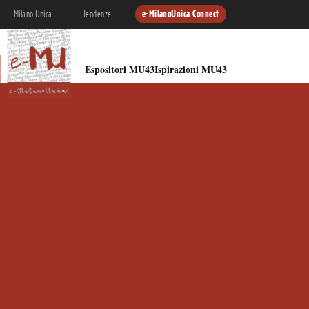
Milano Unica
Tendenze
e-MilanoUnica Connect
Espositori MU43
Ispirazioni MU43