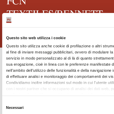
FCN
TEXTILES/BENNETT
SILKS
Questo sito web utilizza i cookie
Questo sito utilizza anche cookie di profilazione o altri strum
al fine di inviare messaggi pubblicitari, ovvero di modulare la 
servizio in modo personalizzato al di là di quanto strettament
sua erogazione, cioè in linea con le preferenze manifestate d
nell’ambito dell’utilizzo delle funzionalità e della navigazione 
di effettuare analisi e monitoraggio dei comportamenti dei visit
Condividiamo inoltre informazioni sul modo in cui l'utente utili
con i nostri partner che si occupano di analisi dei dati web, pu
media, i quali potrebbero combinarle con altre informazioni ch
INFORMAZIONI
loro o che sono stati raccolti durante l'utilizzo dei loro servizi
Selezione
Chiudendo questo disclaimer si prosegue la navigazione solo 
Necessari
del
necessari. A questa pagina è possibile consultare l'
Informat
FCN Textiles vanta 100 anni di storia nel settore della seta. Tutti i