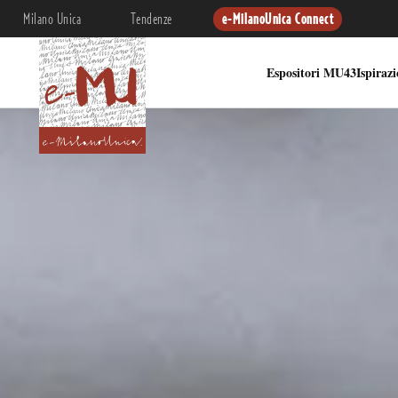
Milano Unica
Tendenze
e-MilanoUnica Connect
Espositori MU43
Ispiraz