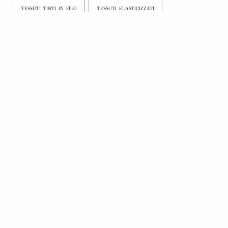
TESSUTI TINTI IN FILO
TESSUTI ELASTICIZZATI
TESSUTI LANIERI/MISTI/CASHMERE
TESSUTI SETA/MISTI SETA
TESSUTI LINO/MISTI LINO
TESSUTI COTONE/MISTI COTONE
TESSUTI ARTIFICIALI/MISTI ARTIFICIALI
TESSUTI ECOLOGICI/ECOSOSTENIBILI
TESSUTI IMBOTTITI/TRAPUNTATI
MU TENDENZE SOSTENIBILITÀ
Prodotti con caratteristiche di sostenibilità