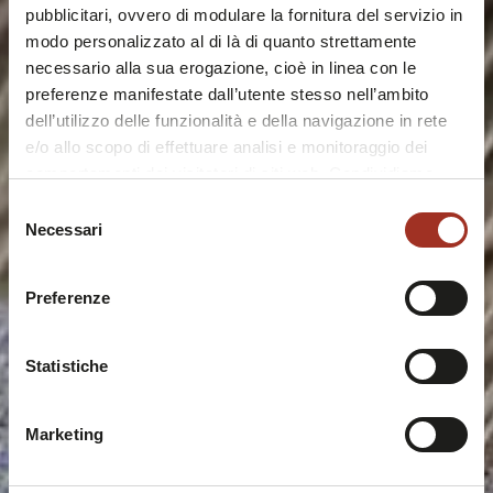
pubblicitari, ovvero di modulare la fornitura del servizio in
modo personalizzato al di là di quanto strettamente
necessario alla sua erogazione, cioè in linea con le
preferenze manifestate dall’utente stesso nell’ambito
dell’utilizzo delle funzionalità e della navigazione in rete
e/o allo scopo di effettuare analisi e monitoraggio dei
comportamenti dei visitatori di siti web. Condividiamo
inoltre informazioni sul modo in cui l'utente utilizza il
Selezione
nostro sito, con i nostri partner che si occupano di analisi
Necessari
del
dei dati web, pubblicità e social media, i quali potrebbero
consenso
combinarle con altre informazioni che l'utente ha fornito
Preferenze
loro o che sono stati raccolti durante l'utilizzo dei loro
servizi.
Chiudendo questo disclaimer si prosegue la navigazione
Statistiche
solo con i cookie tecnici necessari. A questa pagina è
possibile consultare l'
Informativa Privacy
.
Marketing