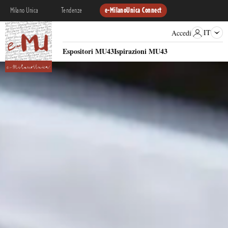
Milano Unica
Tendenze
e-MilanoUnica Connect
IT
Accedi
Espositori MU43
Ispirazioni MU43