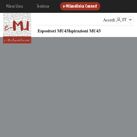
Milano Unica
Tendenze
e-MilanoUnica Connect
IT
Accedi
Espositori MU43
Ispirazioni MU43