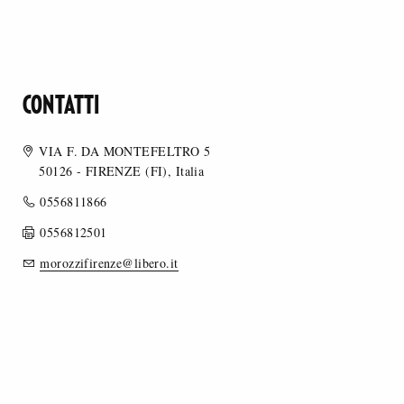
CONTATTI
VIA F. DA MONTEFELTRO 5
50126 - FIRENZE (FI), Italia
0556811866
0556812501
morozzifirenze@libero.it
MERCEOLOGIA
STILE
DESTINAZIONE D’USO