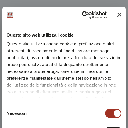
Questo sito web utilizza i cookie
Questo sito utilizza anche cookie di profilazione o altri
strumenti di tracciamento al fine di inviare messaggi
pubblicitari, ovvero di modulare la fornitura del servizio in
modo personalizzato al di là di quanto strettamente
necessario alla sua erogazione, cioè in linea con le
preferenze manifestate dall’utente stesso nell’ambito
dell’utilizzo delle funzionalità e della navigazione in rete
e/o allo scopo di effettuare analisi e monitoraggio dei
comportamenti dei visitatori di siti web. Condividiamo
inoltre informazioni sul modo in cui l'utente utilizza il
Selezione
nostro sito, con i nostri partner che si occupano di analisi
Necessari
del
dei dati web, pubblicità e social media, i quali potrebbero
consenso
combinarle con altre informazioni che l'utente ha fornito