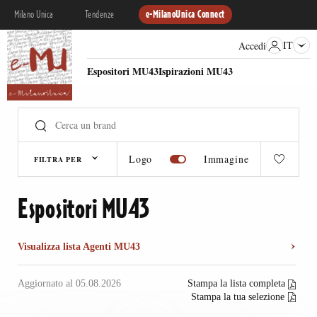
Milano Unica
Tendenze
e-MilanoUnica Connect
IT
Accedi
Espositori MU43
Ispirazioni MU43
Logo
Immagine
FILTRA PER
Espositori MU43
Visualizza lista Agenti MU43
Aggiornato al 05.08.2026
Stampa la lista completa
Stampa la tua selezione