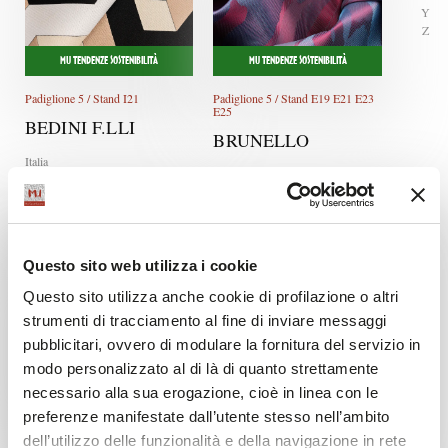
Y
Z
MU TENDENZE SOSTENIBILITÀ
MU TENDENZE SOSTENIBILITÀ
Padiglione 5 / Stand I21
Padiglione 5 / Stand E19 E21 E23
E25
BEDINI F.LLI
BRUNELLO
Italia
Italia
Questo sito web utilizza i cookie
Questo sito utilizza anche cookie di profilazione o altri
strumenti di tracciamento al fine di inviare messaggi
pubblicitari, ovvero di modulare la fornitura del servizio in
modo personalizzato al di là di quanto strettamente
MU TENDENZE SOSTENIBILITÀ
MU TENDENZE SOSTENIBILITÀ
necessario alla sua erogazione, cioè in linea con le
Padiglione 3 / Stand E11 E13
Padiglione 5 / Stand E20 E22 F21
preferenze manifestate dall’utente stesso nell’ambito
F23
CAMAC
dell’utilizzo delle funzionalità e della navigazione in rete