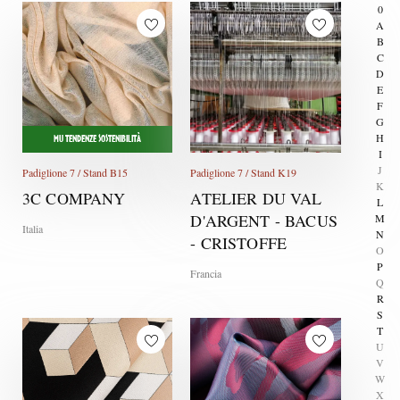
0
A
B
C
D
E
F
G
H
MU TENDENZE SOSTENIBILITÀ
I
J
Padiglione 7 / Stand B15
Padiglione 7 / Stand K19
K
3C COMPANY
ATELIER DU VAL
L
D'ARGENT - BACUS
M
Italia
N
- CRISTOFFE
O
P
Francia
Q
R
S
T
U
V
W
X