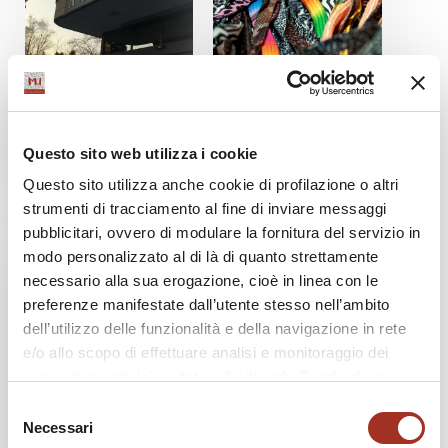
MU TENDENZE SOSTENIBILITÀ
MU TENDENZE SOSTENIBILITÀ
Padiglione 1 / Stand H10
Padiglione 3 / Stand D21
ANGELICO
ARPEX TEXTILES
Questo sito web utilizza i cookie
Questo sito utilizza anche cookie di profilazione o altri
Italia
Italia
strumenti di tracciamento al fine di inviare messaggi
pubblicitari, ovvero di modulare la fornitura del servizio in
modo personalizzato al di là di quanto strettamente
necessario alla sua erogazione, cioè in linea con le
preferenze manifestate dall’utente stesso nell’ambito
dell’utilizzo delle funzionalità e della navigazione in rete
e/o allo scopo di effettuare analisi e monitoraggio dei
comportamenti dei visitatori di siti web. Condividiamo
MU TENDENZE SOSTENIBILITÀ
inoltre informazioni sul modo in cui l'utente utilizza il
Selezione
nostro sito, con i nostri partner che si occupano di analisi
Necessari
Padiglione 3 / Stand F15
Padiglione 5 / Stand I21
del