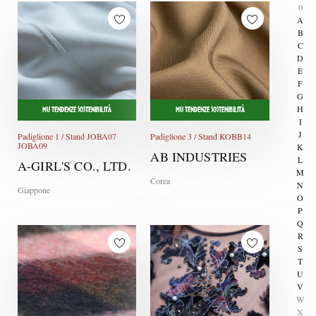
0
A
B
C
D
E
F
G
H
MU TENDENZE SOSTENIBILITÀ
MU TENDENZE SOSTENIBILITÀ
I
J
Padiglione 1 / Stand JOBA07
Padiglione 3 / Stand KOBB14
JOBA09
K
AB INDUSTRIES
L
A-GIRL'S CO., LTD.
M
Corea
N
Giappone
O
P
Q
R
S
T
U
V
W
X