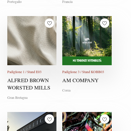
Portogallo
Francia
MU TENDENZE SOSTENIBILITÀ
Padiglione 1 / Stand E03
Padiglione 3 / Stand KOBB03
ALFRED BROWN
AM COMPANY
WORSTED MILLS
Corea
Gran Bretagna