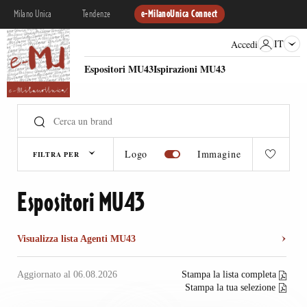
Milano Unica
Tendenze
e-MilanoUnica Connect
IT
Accedi
Espositori MU43
Ispirazioni MU43
Logo
Immagine
FILTRA PER
Espositori MU43
Visualizza lista Agenti MU43
Aggiornato al 06.08.2026
Stampa la lista completa
Stampa la tua selezione