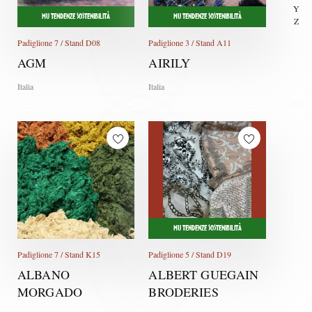
Y
MU TENDENZE SOSTENIBILITÀ
MU TENDENZE SOSTENIBILITÀ
Z
Padiglione 7 / Stand D08
Padiglione 3 / Stand A11
AGM
AIRILY
Italia
Italia
MU TENDENZE SOSTENIBILITÀ
Padiglione 7 / Stand K15
Padiglione 5 / Stand D19
ALBANO
ALBERT GUEGAIN
MORGADO
BRODERIES