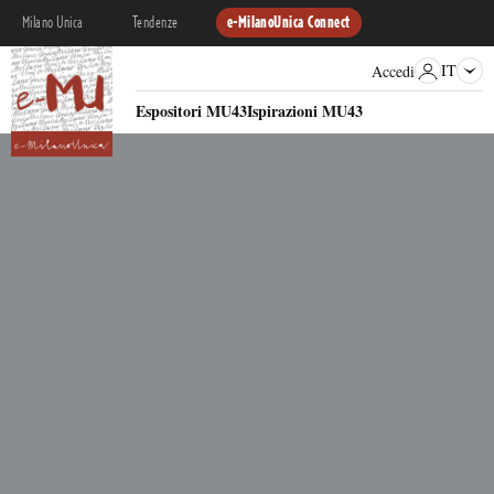
Milano Unica
Tendenze
e-MilanoUnica Connect
IT
Accedi
Espositori MU43
Ispirazioni MU43