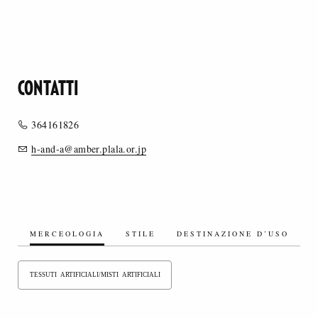
CONTATTI
364161826
h-and-a@amber.plala.or.jp
MERCEOLOGIA
STILE
DESTINAZIONE D’USO
TESSUTI ARTIFICIALI/MISTI ARTIFICIALI
TESSUTI SINTETICI/MISTI SINTETICI
TESSUTI A MAGLIA - JERSEY