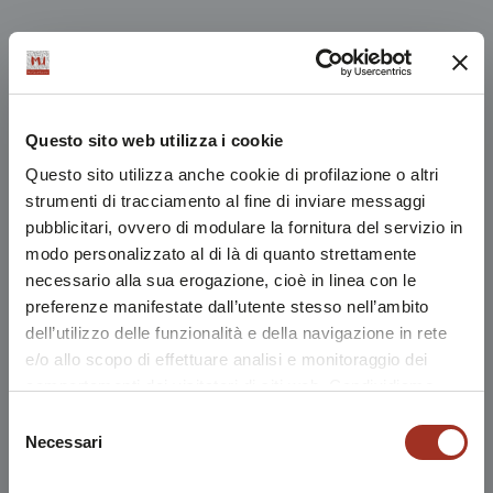
Questo sito web utilizza i cookie
Questo sito utilizza anche cookie di profilazione o altri
strumenti di tracciamento al fine di inviare messaggi
pubblicitari, ovvero di modulare la fornitura del servizio in
modo personalizzato al di là di quanto strettamente
necessario alla sua erogazione, cioè in linea con le
preferenze manifestate dall’utente stesso nell’ambito
dell’utilizzo delle funzionalità e della navigazione in rete
e/o allo scopo di effettuare analisi e monitoraggio dei
comportamenti dei visitatori di siti web. Condividiamo
inoltre informazioni sul modo in cui l'utente utilizza il
Selezione
nostro sito, con i nostri partner che si occupano di analisi
Necessari
del
dei dati web, pubblicità e social media, i quali potrebbero
consenso
combinarle con altre informazioni che l'utente ha fornito