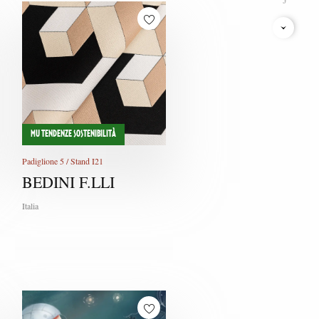
K
L
M
N
O
MU TENDENZE SOSTENIBILITÀ
P
Padiglione 5 / Stand I21
BEDINI F.LLI
Q
Italia
R
S
T
U
V