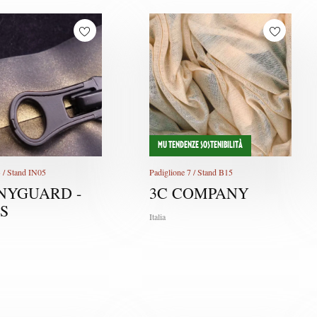
MU TENDENZE SOSTENIBILITÀ
3 / Stand IN05
Padiglione 7 / Stand B15
 NYGUARD -
3C COMPANY
S
Italia