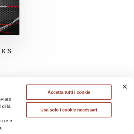
ICS
Accetta tutti i cookie
nviare
 di là
Usa solo i cookie necessari
in rete
b.