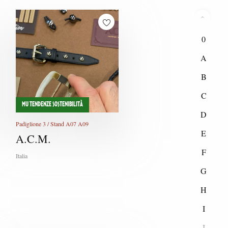
0
A
B
C
MU TENDENZE SOSTENIBILITÀ
D
Padiglione 3 / Stand A07 A09
E
A.C.M.
F
Italia
G
H
I
J