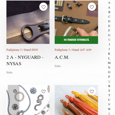
0
A
B
C
D
E
F
G
H
MU TENDENZE SOSTENIBILITÀ
I
J
Padiglione 3 / Stand IN05
Padiglione 3 / Stand A07 A09
K
2 A - NYGUARD -
A.C.M.
L
NYSAS
M
Italia
N
O
Italia
P
Q
R
S
T
U
V
W
X