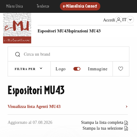
Milano Unica
Tendenze
e-MilanoUnica Connect
IT
Accedi
Espositori MU43
Ispirazioni MU43
Logo
Immagine
FILTRA PER
Espositori MU43
Visualizza lista Agenti MU43
Aggiornato al 07.08.2026
Stampa la lista completa
Stampa la tua selezione