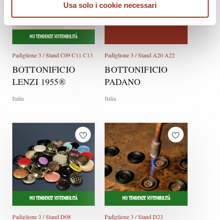
Usa solo i cookie necessari
MU TENDENZE SOSTENIBILITÀ
Padiglione 3 / Stand C09 C11 C13
Padiglione 3 / Stand A20 A22
BOTTONIFICIO
BOTTONIFICIO
LENZI 1955®
PADANO
Italia
Italia
MU TENDENZE SOSTENIBILITÀ
MU TENDENZE SOSTENIBILITÀ
Padiglione 3 / Stand D08
Padiglione 3 / Stand D23