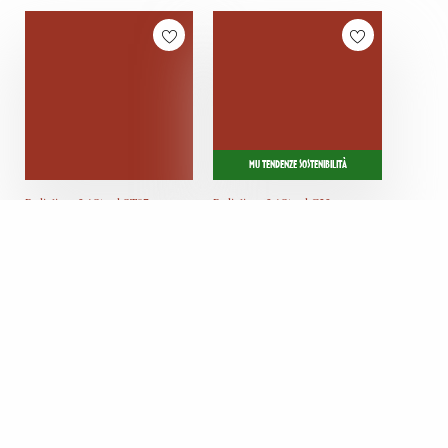
MU TENDENZE SOSTENIBILITÀ
Padiglione 3 / Stand ST07
Padiglione 3 / Stand C23
CDC STUDIO
CK CREATIV
KNOPF
Italia
Italia