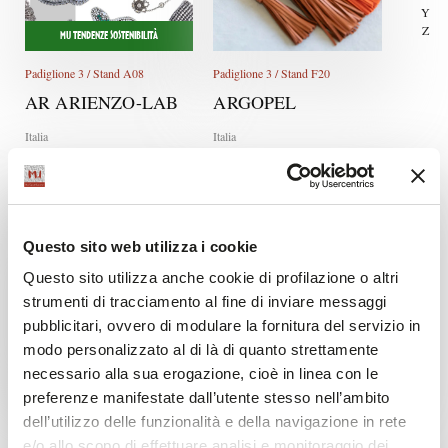
Y
Z
MU TENDENZE SOSTENIBILITÀ
Padiglione 3 / Stand A08
Padiglione 3 / Stand F20
AR ARIENZO-LAB
ARGOPEL
Italia
Italia
Questo sito web utilizza i cookie
Questo sito utilizza anche cookie di profilazione o altri
strumenti di tracciamento al fine di inviare messaggi
pubblicitari, ovvero di modulare la fornitura del servizio in
modo personalizzato al di là di quanto strettamente
necessario alla sua erogazione, cioè in linea con le
Padiglione 3 / Stand B08
Padiglione 3 / Stand C18
preferenze manifestate dall’utente stesso nell’ambito
ASCOLI BOTTONI
AYB HISLABOR
dell’utilizzo delle funzionalità e della navigazione in rete
Italia
Spagna
e/o allo scopo di effettuare analisi e monitoraggio dei