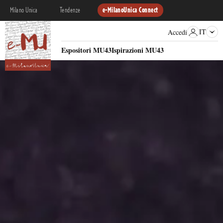
Milano Unica
Tendenze
e-MilanoUnica Connect
IT
Accedi
Espositori MU43
Ispirazioni MU43