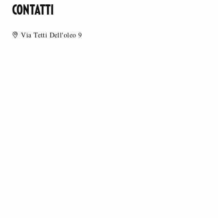
CONTATTI
Via Tetti Dell'oleo 9
10071 - Borgaro Torinese (TO), Italia
+39 0114516411
elena.poli@2aspa.com
www.nyguard.com
MERCEOLOGIA
STILE
DESTINAZIONE D’USO
NASTRI A STRAPPO
BOTTONI
CERNIERE LAMPO