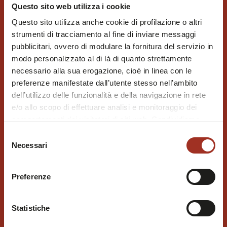
Questo sito web utilizza i cookie
Questo sito utilizza anche cookie di profilazione o altri
strumenti di tracciamento al fine di inviare messaggi
pubblicitari, ovvero di modulare la fornitura del servizio in
modo personalizzato al di là di quanto strettamente
necessario alla sua erogazione, cioè in linea con le
preferenze manifestate dall’utente stesso nell’ambito
dell’utilizzo delle funzionalità e della navigazione in rete
e/o allo scopo di effettuare analisi e monitoraggio dei
comportamenti dei visitatori di siti web. Condividiamo
inoltre informazioni sul modo in cui l'utente utilizza il
Selezione
nostro sito, con i nostri partner che si occupano di analisi
Necessari
del
dei dati web, pubblicità e social media, i quali potrebbero
consenso
combinarle con altre informazioni che l'utente ha fornito
Preferenze
loro o che sono stati raccolti durante l'utilizzo dei loro
servizi.
Chiudendo questo disclaimer si prosegue la navigazione
Statistiche
solo con i cookie tecnici necessari. A questa pagina è