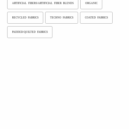
ARTIFICIAL FIBERS/ARTIFICIAL FIBER BLENDS
ORGANIC
RECYCLED FABRICS
TECHNO FABRICS
COATED FABRICS
PADDED/QUILTED FABRICS
Participate in the “
Moda In - Cotton Woolly
” section