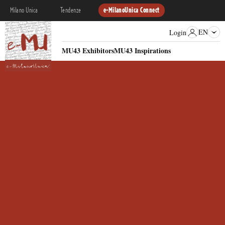
Milano Unica
Tendenze
e-MilanoUnica Connect
EN
Login
MU43 Exhibitors
MU43 Inspirations