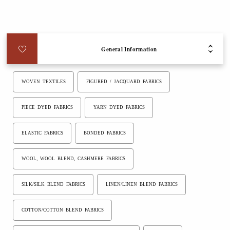
General Information
MERCEOLOGY
OCCASION OF USE
WOVEN TEXTILES
FIGURED / JACQUARD FABRICS
PIECE DYED FABRICS
YARN DYED FABRICS
ELASTIC FABRICS
BONDED FABRICS
WOOL, WOOL BLEND, CASHMERE FABRICS
SILK/SILK BLEND FABRICS
LINEN/LINEN BLEND FABRICS
COTTON/COTTON BLEND FABRICS