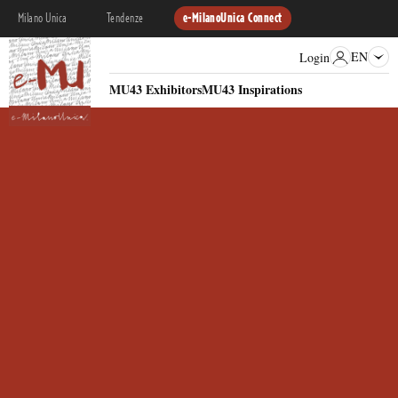
Milano Unica
Tendenze
e-MilanoUnica Connect
EN
Login
MU43 Exhibitors
MU43 Inspirations