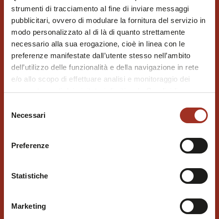
strumenti di tracciamento al fine di inviare messaggi
pubblicitari, ovvero di modulare la fornitura del servizio in
modo personalizzato al di là di quanto strettamente
necessario alla sua erogazione, cioè in linea con le
preferenze manifestate dall’utente stesso nell’ambito
dell’utilizzo delle funzionalità e della navigazione in rete
e/o allo scopo di effettuare analisi e monitoraggio dei
comportamenti dei visitatori di siti web. Condividiamo
inoltre informazioni sul modo in cui l'utente utilizza il
Selezione
nostro sito, con i nostri partner che si occupano di analisi
Necessari
del
dei dati web, pubblicità e social media, i quali potrebbero
consenso
combinarle con altre informazioni che l'utente ha fornito
Preferenze
loro o che sono stati raccolti durante l'utilizzo dei loro
servizi.
Chiudendo questo disclaimer si prosegue la navigazione
Statistiche
solo con i cookie tecnici necessari. A questa pagina è
possibile consultare l'
Informativa Privacy
.
Marketing