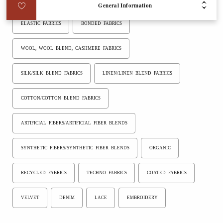
General Information
ELASTIC FABRICS
BONDED FABRICS
WOOL, WOOL BLEND, CASHMERE FABRICS
SILK/SILK BLEND FABRICS
LINEN/LINEN BLEND FABRICS
COTTON/COTTON BLEND FABRICS
ARTIFICIAL FIBERS/ARTIFICIAL FIBER BLENDS
SYNTHETIC FIBERS/SYNTHETIC FIBER BLENDS
ORGANIC
RECYCLED FABRICS
TECHNO FABRICS
COATED FABRICS
VELVET
DENIM
LACE
EMBROIDERY