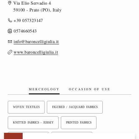
Via Elio Servadio 4
59100 - Prato (PO), Italy
+39 057323147
0574660543
info@baroncelligiulia.it
www.baroncelligiulia.it
MERCEOLOGY
OCCASION OF USE
WOVEN TEXTILES
FIGURED / JACQUARD FABRICS
KNITTED FABRICS - JERSEY
PRINTED FABRICS
PIECE DYED FABRICS
YARN DYED FABRICS