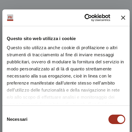
Questo sito web utilizza i cookie
Questo sito utilizza anche cookie di profilazione o altri
strumenti di tracciamento al fine di inviare messaggi
pubblicitari, ovvero di modulare la fornitura del servizio in
modo personalizzato al di là di quanto strettamente
necessario alla sua erogazione, cioè in linea con le
preferenze manifestate dall’utente stesso nell’ambito
dell’utilizzo delle funzionalità e della navigazione in rete
e/o allo scopo di effettuare analisi e monitoraggio dei
comportamenti dei visitatori di siti web. Condividiamo
inoltre informazioni sul modo in cui l'utente utilizza il
Selezione
nostro sito, con i nostri partner che si occupano di analisi
Necessari
del
dei dati web, pubblicità e social media, i quali potrebbero
consenso