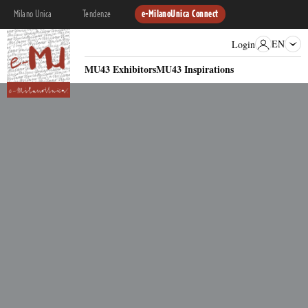
Milano Unica
Tendenze
e-MilanoUnica Connect
EN
Login
MU43 Exhibitors
MU43 Inspirations