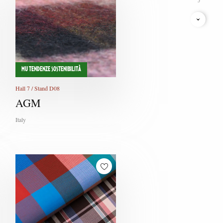
K
L
M
MU TENDENZE SOSTENIBILITÀ
N
Hall 7 / Stand D08
O
AGM
P
Italy
Q
R
S
T
U
V