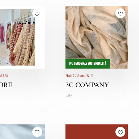
MU TENDENZE SOSTENIBILITÀ
nd I28
Hall 7 / Stand B15
TORE
3C COMPANY
Italy