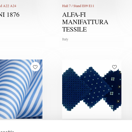
and A22 A24
Hall 7 / Stand E09 E11
I 1876
ALFA-FI
MANIFATTURA
TESSILE
Italy
and A29
Hall 1 / Stand A07