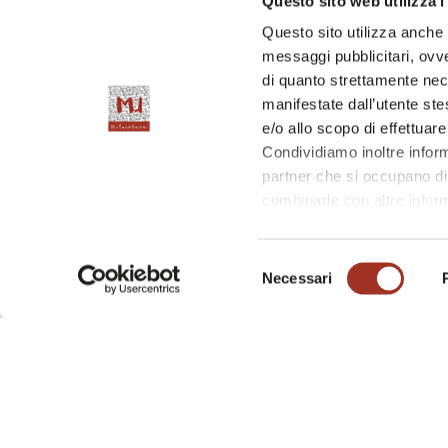
Questo sito web utilizza i
ALU
Questo sito utilizza anche c
Switzerland
messaggi pubblicitari, ovve
di quanto strettamente nec
manifestate dall’utente stes
e/o allo scopo di effettuare
Condividiamo inoltre informa
partner che si occupano di 
combinarle con altre inform
l'utilizzo dei loro servizi.
Chiudendo questo disclaime
Selezione
questa pagina è possibile c
Necessari
del
consenso
Hall 3 / S
ANTA
Italy