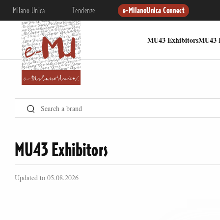
Milano Unica
Tendenze
e-MilanoUnica Connect
MU43 Exhibitors
MU43 I
MU43 Exhibitors
Updated to 05.08.2026