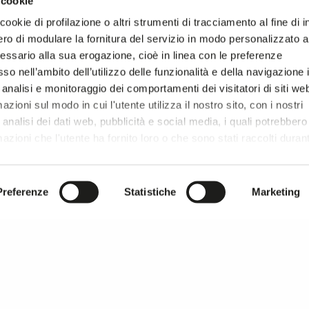
 cookie
MO
ANDREU.BARCELO
NA
ookie di profilazione o altri strumenti di tracciamento al fine di i
ro di modulare la fornitura del servizio in modo personalizzato al
Spain
essario alla sua erogazione, cioè in linea con le preferenze
so nell’ambito dell’utilizzo delle funzionalità e della navigazione 
 analisi e monitoraggio dei comportamenti dei visitatori di siti we
zioni sul modo in cui l'utente utilizza il nostro sito, con i nostri
analisi dei dati web, pubblicità e social media, i quali potrebbero
azioni che l'utente ha fornito loro o che sono stati raccolti duran
r si prosegue la navigazione solo con i cookie tecnici necessar
onsultare l'
Informativa Privacy
.
Preferenze
Statistiche
Marketing
MU TENDENZE SOSTENIBILITÀ
tand MdM04
Hall 7 / Stand I06
RES
ARCHE' SB
Italy