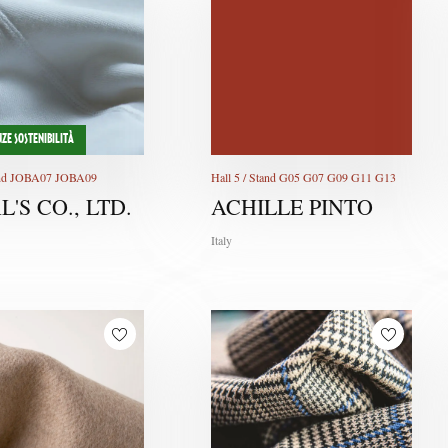
ZE SOSTENIBILITÀ
tand JOBA07 JOBA09
Hall 5 / Stand G05 G07 G09 G11 G13
L'S CO., LTD.
ACHILLE PINTO
Italy