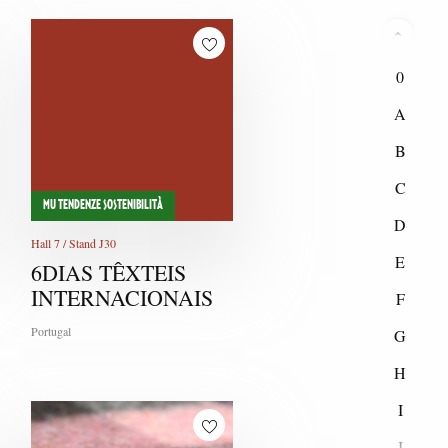
0
A
B
C
MU TENDENZE SOSTENIBILITÀ
D
Hall 7 / Stand J30
E
6DIAS TÊXTEIS
INTERNACIONAIS
F
Portugal
G
H
I
J