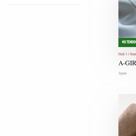
Classic
France
Ideabiella
Contemporary
Germany
Innovation Area
Ethnic Style
Greece
Japan Observatory
Glamour
Italy
MU Designers
High Performance / Technical
Japan
MarediModa
MU TENDEN
Lifestyle
Portugal
Moda In - Accessories
Luxury
Hall 1 / S
San Marino
Moda In - Cotton Woolly
A-GIR
Sportswear
Slovenia
Moda In - Knit
Travel
Spain
Japan
Moda In - Lace&Embroidery
Urban
Switzerland
Moda In - Silky Print
Workwear
The Netherlands
Moda In - Tecno
United Kingdom
Moda In - Tessili Vari
Shirt Avenue
Startup Textile Connection