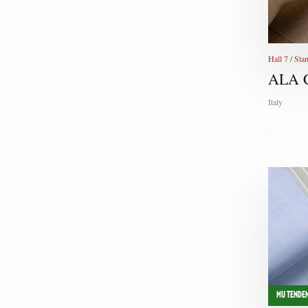
Hall 7 / St
ALA 
Italy
MU TENDEN