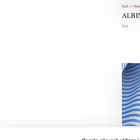
Hall 1 / St
ALBIN
Italy
Hall 1 / St