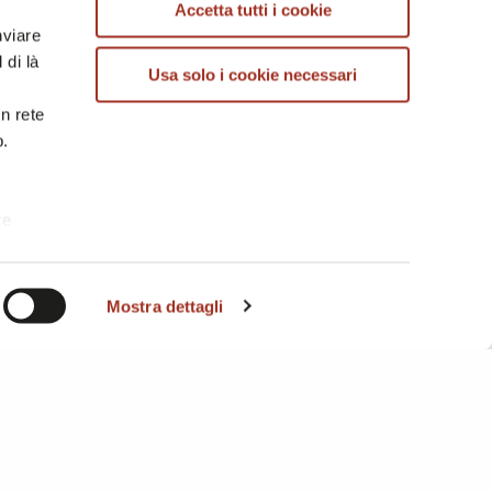
ANGELO VASINO
Accetta tutti i cookie
nviare
Italy
 di là
Usa solo i cookie necessari
in rete
b.
te
i. A
Mostra dettagli
Hall 5 / Stand F04
ARELLA
Italy