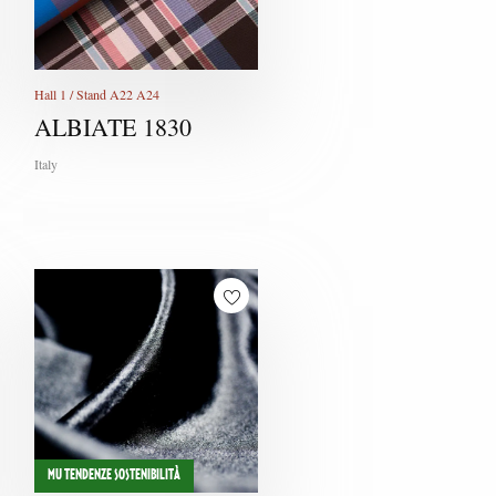
W
X
Hall 1 / Stand A22 A24
Y
ALBIATE 1830
Z
Italy
MU TENDENZE SOSTENIBILITÀ