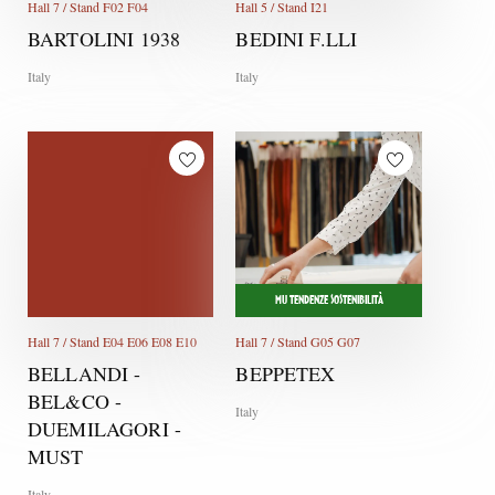
Hall 7 / Stand F02 F04
Hall 5 / Stand I21
BARTOLINI 1938
BEDINI F.LLI
Italy
Italy
MU TENDENZE SOSTENIBILITÀ
Hall 7 / Stand E04 E06 E08 E10
Hall 7 / Stand G05 G07
BELLANDI -
BEPPETEX
BEL&CO -
Italy
DUEMILAGORI -
MUST
Italy