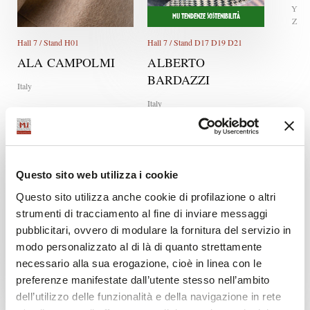
Y
MU TENDENZE SOSTENIBILITÀ
Z
Hall 7 / Stand H01
Hall 7 / Stand D17 D19 D21
ALA CAMPOLMI
ALBERTO
BARDAZZI
Italy
Italy
Questo sito web utilizza i cookie
Questo sito utilizza anche cookie di profilazione o altri
strumenti di tracciamento al fine di inviare messaggi
pubblicitari, ovvero di modulare la fornitura del servizio in
MU TENDENZE SOSTENIBILITÀ
modo personalizzato al di là di quanto strettamente
necessario alla sua erogazione, cioè in linea con le
Hall 7 / Stand I06
Hall 7 / Stand J18
preferenze manifestate dall’utente stesso nell’ambito
ARCHE' SB
ARPATEX
dell’utilizzo delle funzionalità e della navigazione in rete