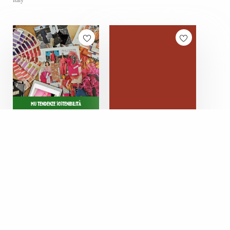
MU TENDENZE SOSTENIBILITÀ
Hall 5 / Stand J23
Hall 7 / Stand J03
BLUE ON BLUES
BONACCHI
FASHION FABRICS
VELLUTI -
MICROTEX
Italy
Italy