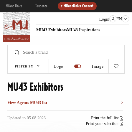
Milano Unica
Tendenze
e-MilanoUnica Connect
EN
Login
MU43 Exhibitors
MU43 Inspirations
Logo
Image
FILTER BY
MU43 Exhibitors
View Agents MU43 list
Updated to 05.08.2026
Print the full list
Print your selection