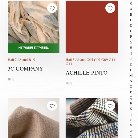
0
A
B
C
D
E
F
G
H
MU TENDENZE SOSTENIBILITÀ
I
J
Hall 7 / Stand B15
Hall 5 / Stand G05 G07 G09 G11
G13
K
3C COMPANY
L
ACHILLE PINTO
M
Italy
N
Italy
O
P
Q
R
S
T
U
V
W
X