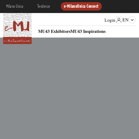
Milano Unica
Tendenze
e-MilanoUnica Connect
EN
Login
MU43 Exhibitors
MU43 Inspirations