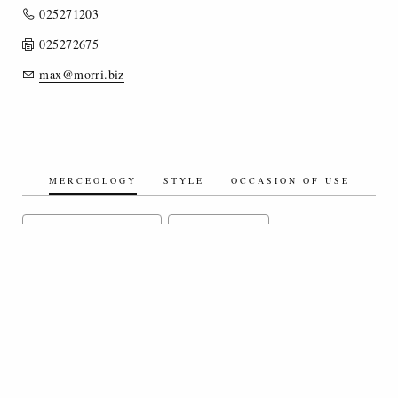
025271203
025272675
max@morri.biz
MERCEOLOGY
STYLE
OCCASION OF USE
SILK/SILK BLEND FABRICS
TECHNO FABRICS
COTTON/COTTON BLEND FABRICS
LINEN/LINEN BLEND FABRICS
VELVET
PADDED/QUILTED FABRICS
COATED FABRICS
FLOCKED FABRICS
PIECE DYED FABRICS