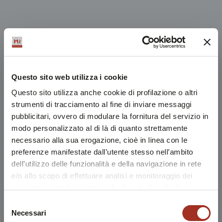
Questo sito web utilizza i cookie
Questo sito utilizza anche cookie di profilazione o altri
strumenti di tracciamento al fine di inviare messaggi
pubblicitari, ovvero di modulare la fornitura del servizio in
modo personalizzato al di là di quanto strettamente
necessario alla sua erogazione, cioè in linea con le
preferenze manifestate dall’utente stesso nell’ambito
dell’utilizzo delle funzionalità e della navigazione in rete
e/o allo scopo di effettuare analisi e monitoraggio dei
comportamenti dei visitatori di siti web. Condividiamo
inoltre informazioni sul modo in cui l'utente utilizza il
Selezione
nostro sito, con i nostri partner che si occupano di analisi
Necessari
del