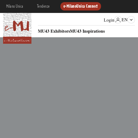
Milano Unica
Tendenze
e-MilanoUnica Connect
EN
Login
MU43 Exhibitors
MU43 Inspirations