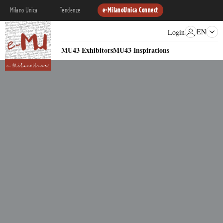
Milano Unica
Tendenze
e-MilanoUnica Connect
EN
Login
MU43 Exhibitors
MU43 Inspirations