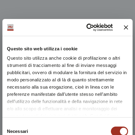
Questo sito web utilizza i cookie
Questo sito utilizza anche cookie di profilazione o altri
strumenti di tracciamento al fine di inviare messaggi
pubblicitari, ovvero di modulare la fornitura del servizio in
modo personalizzato al di là di quanto strettamente
necessario alla sua erogazione, cioè in linea con le
preferenze manifestate dall’utente stesso nell’ambito
dell’utilizzo delle funzionalità e della navigazione in rete
e/o allo scopo di effettuare analisi e monitoraggio dei
comportamenti dei visitatori di siti web. Condividiamo
inoltre informazioni sul modo in cui l'utente utilizza il
Selezione
nostro sito, con i nostri partner che si occupano di analisi
Necessari
del