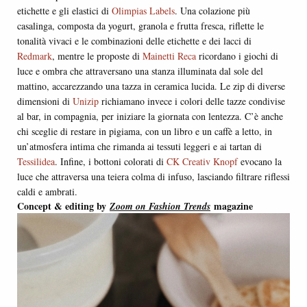
etichette e gli elastici di
Olimpias Labels
. Una colazione più
casalinga, composta da yogurt, granola e frutta fresca, riflette le
tonalità vivaci e le combinazioni delle etichette e dei lacci di
Redmark
, mentre le proposte di
Mainetti Reca
ricordano i giochi di
luce e ombra che attraversano una stanza illuminata dal sole del
mattino, accarezzando una tazza in ceramica lucida. Le zip di diverse
dimensioni di
Unizip
richiamano invece i colori delle tazze condivise
al bar, in compagnia, per iniziare la giornata con lentezza. C’è anche
chi sceglie di restare in pigiama, con un libro e un caffè a letto, in
un’atmosfera intima che rimanda ai tessuti leggeri e ai tartan di
Tessilidea
. Infine, i bottoni colorati di
CK Creativ Knopf
evocano la
luce che attraversa una teiera colma di infuso, lasciando filtrare riflessi
caldi e ambrati.
Concept & editing by
magazine
Zoom on Fashion Trends