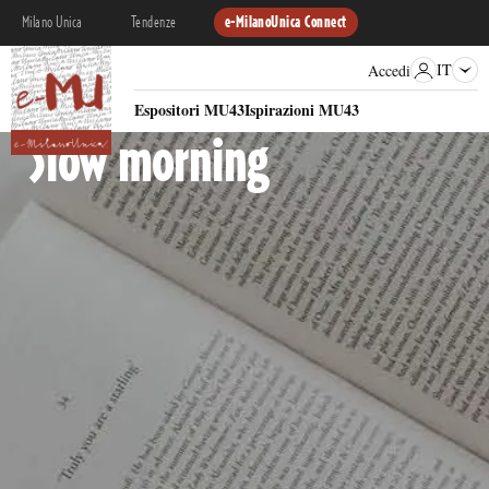
Milano Unica
Tendenze
e-MilanoUnica Connect
IT
Accedi
RACCONTO MATERICO
Espositori MU43
Ispirazioni MU43
Slow morning