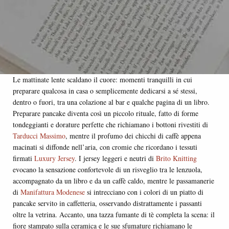
Le mattinate lente scaldano il cuore: momenti tranquilli in cui
preparare qualcosa in casa o semplicemente dedicarsi a sé stessi,
dentro o fuori, tra una colazione al bar e qualche pagina di un libro.
Preparare pancake diventa così un piccolo rituale, fatto di forme
tondeggianti e dorature perfette che richiamano i bottoni rivestiti di
Tarducci Massimo
, mentre il profumo dei chicchi di caffè appena
macinati si diffonde nell’aria, con cromie che ricordano i tessuti
firmati
Luxury Jersey
. I jersey leggeri e neutri di
Brito Knitting
evocano la sensazione confortevole di un risveglio tra le lenzuola,
accompagnato da un libro e da un caffè caldo, mentre le passamanerie
di
Manifattura Modenese
si intrecciano con i colori di un piatto di
pancake servito in caffetteria, osservando distrattamente i passanti
oltre la vetrina. Accanto, una tazza fumante di tè completa la scena: il
fiore stampato sulla ceramica e le sue sfumature richiamano le