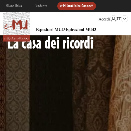
Milano Unica
Tendenze
e-MilanoUnica Connect
IT
Accedi
RACCONTO MATERICO
Espositori MU43
Ispirazioni MU43
La casa dei ricordi