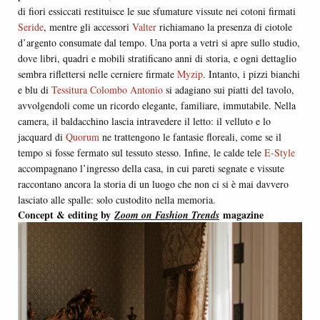
di fiori essiccati restituisce le sue sfumature vissute nei cotoni firmati
Seride
, mentre gli accessori
Valter
richiamano la presenza di ciotole
d’argento consumate dal tempo. Una porta a vetri si apre sullo studio,
dove libri, quadri e mobili stratificano anni di storia, e ogni dettaglio
sembra riflettersi nelle cerniere firmate
Myzip
. Intanto, i pizzi bianchi
e blu di
Tessitura Colombo Antonio
si adagiano sui piatti del tavolo,
avvolgendoli come un ricordo elegante, familiare, immutabile. Nella
camera, il baldacchino lascia intravedere il letto: il velluto e lo
jacquard di
Quorum
ne trattengono le fantasie floreali, come se il
tempo si fosse fermato sul tessuto stesso. Infine, le calde tele
E-Style
accompagnano l’ingresso della casa, in cui pareti segnate e vissute
raccontano ancora la storia di un luogo che non ci si è mai davvero
lasciato alle spalle: solo custodito nella memoria.
Concept & editing by
magazine
Zoom on Fashion Trends