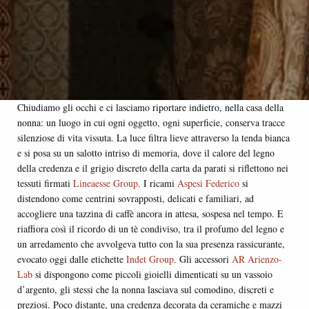
Chiudiamo gli occhi e ci lasciamo riportare indietro, nella casa della
nonna: un luogo in cui ogni oggetto, ogni superficie, conserva tracce
silenziose di vita vissuta. La luce filtra lieve attraverso la tenda bianca
e si posa su un salotto intriso di memoria, dove il calore del legno
della credenza e il grigio discreto della carta da parati si riflettono nei
tessuti firmati
Lineaesse Group
. I ricami
Aspesi Federico
si
distendono come centrini sovrapposti, delicati e familiari, ad
accogliere una tazzina di caffè ancora in attesa, sospesa nel tempo. E
riaffiora così il ricordo di un tè condiviso, tra il profumo del legno e
un arredamento che avvolgeva tutto con la sua presenza rassicurante,
evocato oggi dalle etichette
Indet Group
. Gli accessori
AR Arienzo-
Lab
si dispongono come piccoli gioielli dimenticati su un vassoio
d’argento, gli stessi che la nonna lasciava sul comodino, discreti e
preziosi. Poco distante, una credenza decorata da ceramiche e mazzi