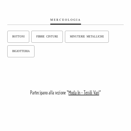
MERCEOLOGIA
BOTTONI
FIBBIE CINTURE
MINUTERIE METALLICHE
BIGIOTTERIA
Partecipano alla sezione “
Moda In - Tessili Vari
”