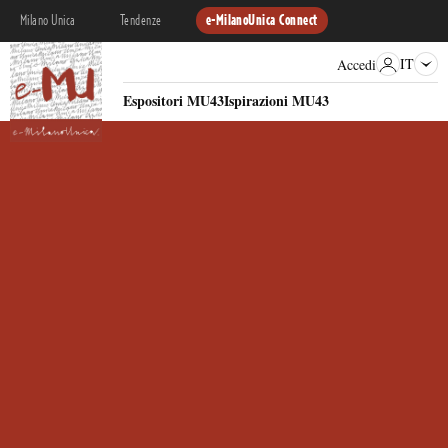
Milano Unica
Tendenze
e-MilanoUnica Connect
IT
Accedi
Espositori MU43
Ispirazioni MU43