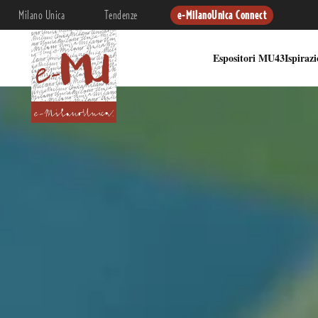
Milano Unica
Tendenze
e-MilanoUnica Connect
Espositori MU43
Ispiraz