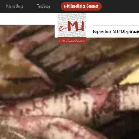
Milano Unica
Tendenze
e-MilanoUnica Connect
Espositori MU43
Ispiraz