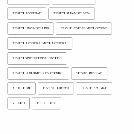
TESSUTI ACCOPPIATI
TESSUTI SETA/MISTI SETA
TESSUTI LINO/MISTI LINO
TESSUTI COTONE/MISTI COTONE
TESSUTI ARTIFICIALI/MISTI ARTIFICIALI
TESSUTI SINTETICI/MISTI SINTETICI
TESSUTI ECOLOGICI/ECOSOSTENIBILI
TESSUTI RICICLATI
ALTRE FIBRE
TESSUTI FLOCCATI
TESSUTI SPALMATI
VELLUTI
TULLI E RETI