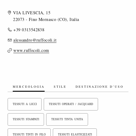
VIA LIVESCIA, 15
22073 - Fino Mornasco (CO), Italia
+39 0313542838
alessandro@ruffocoli.it
www.ruffocoli.com
MERCEOLOGIA
STILE
DESTINAZIONE D’USO
TESSUTI A LICCI
TESSUTI OPERATI / JACQUARD
TESSUTI STAMPATI
TESSUTI TINTA UNITA
TESSUTI TINTI IN FILO
TESSUTI ELASTICIZZATI