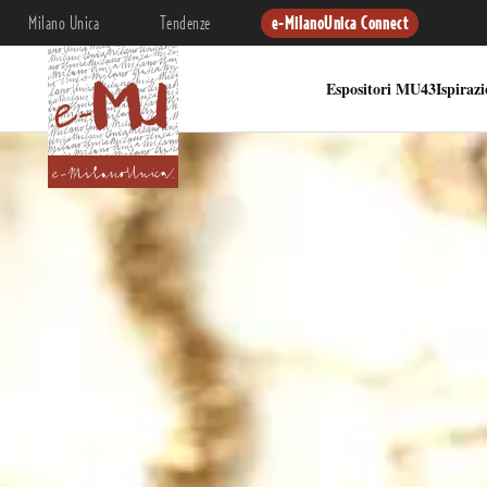
Milano Unica
Tendenze
e-MilanoUnica Connect
Espositori MU43
Ispiraz