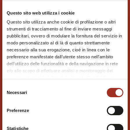
Questo sito web utilizza i cookie
Questo sito utilizza anche cookie di profilazione o altri
strumenti di tracciamento al fine di inviare messaggi
pubblicitari, ovvero di modulare la fornitura del servizio in
modo personalizzato al di là di quanto strettamente
necessario alla sua erogazione, cioè in linea con le
preferenze manifestate dall’utente stesso nell’ambito
dell’utilizzo delle funzionalità e della navigazione in rete
e/o allo scopo di effettuare analisi e monitoraggio dei
comportamenti dei visitatori di siti web. Condividiamo
inoltre informazioni sul modo in cui l'utente utilizza il
Selezione
nostro sito, con i nostri partner che si occupano di analisi
Necessari
del
dei dati web, pubblicità e social media, i quali potrebbero
consenso
combinarle con altre informazioni che l'utente ha fornito
Preferenze
loro o che sono stati raccolti durante l'utilizzo dei loro
servizi.
Chiudendo questo disclaimer si prosegue la navigazione
Statistiche