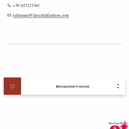
+39 027223361
ealtimani@fairchildfashion.com
Partecipano alla sezione “
MU Tradepress
”
Informazioni Generali