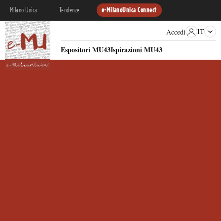
Milano Unica
Tendenze
e-MilanoUnica Connect
IT
Accedi
Espositori MU43
Ispirazioni MU43