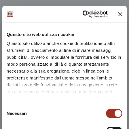
Questo sito web utilizza i cookie
Questo sito utilizza anche cookie di profilazione o altri
strumenti di tracciamento al fine di inviare messaggi
pubblicitari, ovvero di modulare la fornitura del servizio in
modo personalizzato al di là di quanto strettamente
necessario alla sua erogazione, cioè in linea con le
preferenze manifestate dall’utente stesso nell’ambito
dell’utilizzo delle funzionalità e della navigazione in rete
e/o allo scopo di effettuare analisi e monitoraggio dei
comportamenti dei visitatori di siti web. Condividiamo
inoltre informazioni sul modo in cui l'utente utilizza il
Selezione
nostro sito, con i nostri partner che si occupano di analisi
Necessari
del
dei dati web, pubblicità e social media, i quali potrebbero
consenso
combinarle con altre informazioni che l'utente ha fornito