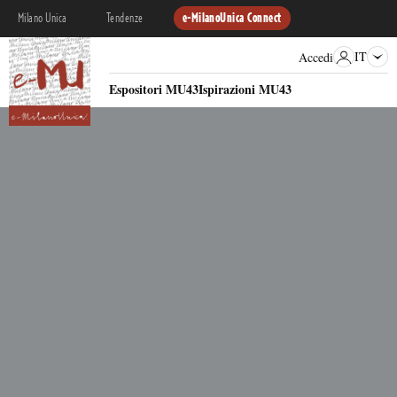
Milano Unica
Tendenze
e-MilanoUnica Connect
IT
Accedi
Espositori MU43
Ispirazioni MU43