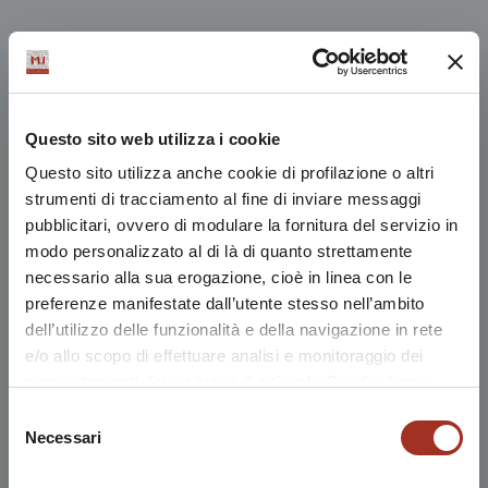
Questo sito web utilizza i cookie
Questo sito utilizza anche cookie di profilazione o altri
strumenti di tracciamento al fine di inviare messaggi
pubblicitari, ovvero di modulare la fornitura del servizio in
modo personalizzato al di là di quanto strettamente
necessario alla sua erogazione, cioè in linea con le
preferenze manifestate dall’utente stesso nell’ambito
dell’utilizzo delle funzionalità e della navigazione in rete
e/o allo scopo di effettuare analisi e monitoraggio dei
comportamenti dei visitatori di siti web. Condividiamo
inoltre informazioni sul modo in cui l'utente utilizza il
Selezione
nostro sito, con i nostri partner che si occupano di analisi
Necessari
del
dei dati web, pubblicità e social media, i quali potrebbero
consenso
combinarle con altre informazioni che l'utente ha fornito