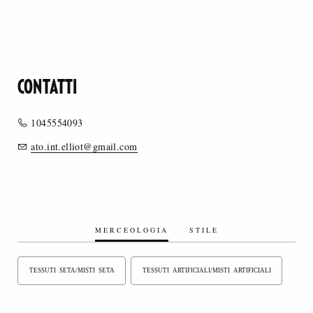
CONTATTI
1045554093
ato.int.elliot@gmail.com
MERCEOLOGIA
STILE
TESSUTI SETA/MISTI SETA
TESSUTI ARTIFICIALI/MISTI ARTIFICIALI
TESSUTI SINTETICI/MISTI SINTETICI