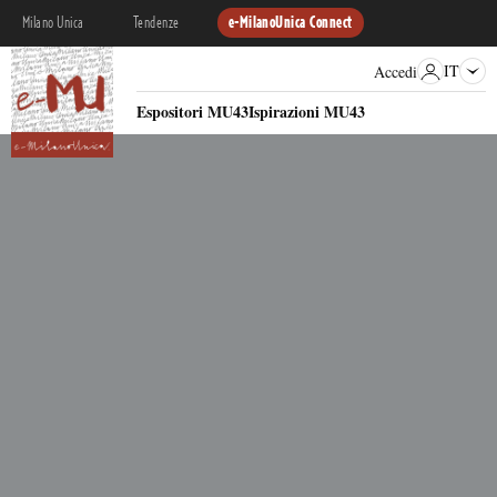
Milano Unica
Tendenze
e-MilanoUnica Connect
IT
Accedi
Espositori MU43
Ispirazioni MU43