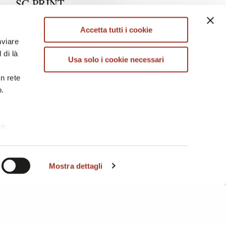
SC PRINT
Italia
Accetta tutti i cookie
nviare
 di là
Usa solo i cookie necessari
in rete
b.
te
i. A
MU TENDENZE SOSTENIBILITÀ
Mostra dettagli
Padiglione 3 / Stand F26
WE NORDIC LABEL
STUDIOS
Danimarca