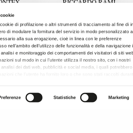
ONTEX
RICCARDO RAMI
STUDIO
 cookie
Italia
ookie di profilazione o altri strumenti di tracciamento al fine di i
ro di modulare la fornitura del servizio in modo personalizzato al
essario alla sua erogazione, cioè in linea con le preferenze
so nell’ambito dell’utilizzo delle funzionalità e della navigazione 
 analisi e monitoraggio dei comportamenti dei visitatori di siti we
zioni sul modo in cui l'utente utilizza il nostro sito, con i nostri
analisi dei dati web, pubblicità e social media, i quali potrebbero
azioni che l'utente ha fornito loro o che sono stati raccolti duran
r si prosegue la navigazione solo con i cookie tecnici necessar
onsultare l'
Informativa Privacy
.
ZE SOSTENIBILITÀ
MU TENDENZE SOSTENIBILITÀ
Preferenze
Statistiche
Marketing
3 / Stand C19 C21
Padiglione 3 / Stand A16 A18
DO TEXTILE
TEXCART
PE
Italia