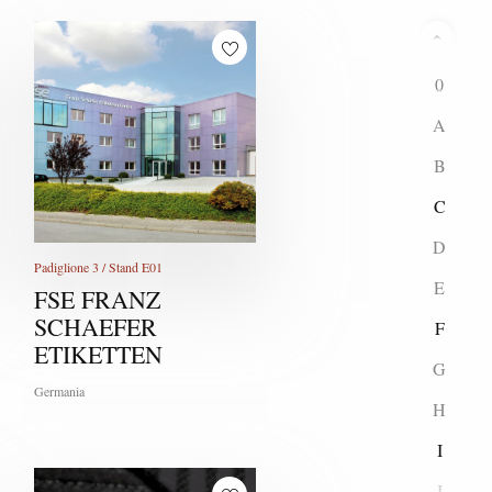
0
A
B
C
D
Padiglione 3 / Stand E01
E
FSE FRANZ
SCHAEFER
F
ETIKETTEN
G
Germania
H
I
J