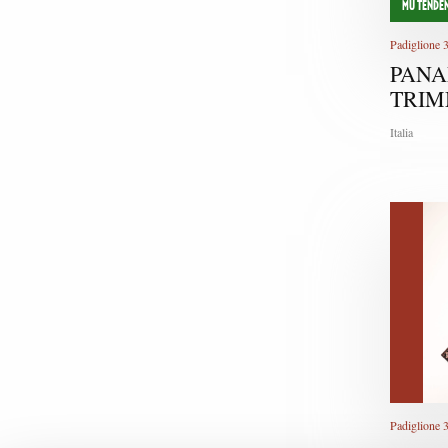
MU TENDEN
Padiglione 
PAN
TRIM
Italia
Padiglione 