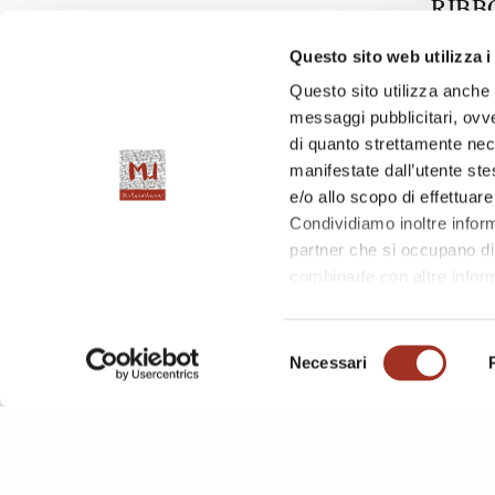
RIBB
Italia
Questo sito web utilizza i
Questo sito utilizza anche c
messaggi pubblicitari, ovve
di quanto strettamente nec
manifestate dall’utente stes
e/o allo scopo di effettuare
Condividiamo inoltre informa
partner che si occupano di 
combinarle con altre inform
l'utilizzo dei loro servizi.
Chiudendo questo disclaime
Selezione
questa pagina è possibile c
MU TENDEN
Necessari
del
Padiglione 
consenso
SHIN
EURO
Germania