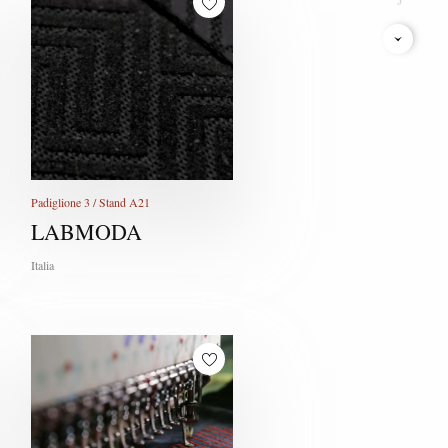
K
L
M
N
O
Padiglione 3 / Stand A21
P
LABMODA
Q
Italia
R
S
T
U
V