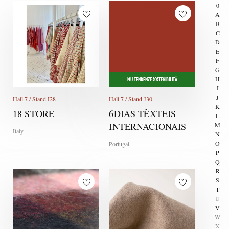
0
A
B
C
D
E
F
G
H
MU TENDENZE SOSTENIBILITÀ
I
J
Hall 7 / Stand I28
Hall 7 / Stand J30
K
18 STORE
6DIAS TÊXTEIS
L
INTERNACIONAIS
M
Italy
N
O
Portugal
P
Q
R
S
T
U
V
W
X