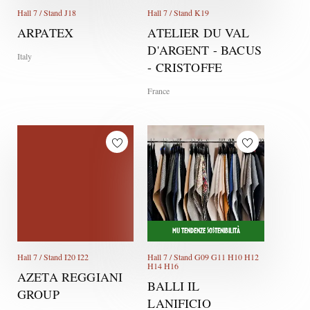
Hall 7 / Stand J18
Hall 7 / Stand K19
ARPATEX
ATELIER DU VAL
D'ARGENT - BACUS
Italy
- CRISTOFFE
France
MU TENDENZE SOSTENIBILITÀ
Hall 7 / Stand I20 I22
Hall 7 / Stand G09 G11 H10 H12
H14 H16
AZETA REGGIANI
BALLI IL
GROUP
LANIFICIO