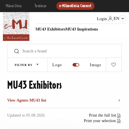
Milano Unica
Tendenze
e-MilanoUnica Connect
EN
Login
MU43 Exhibitors
MU43 Inspirations
Logo
Image
FILTER BY
MU43 Exhibitors
View Agents MU43 list
Updated to 05.08.2026
Print the full list
Print your selection