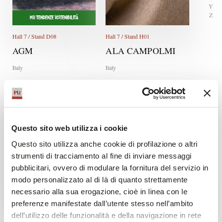
Y
Z
MU TENDENZE SOSTENIBILITÀ
Hall 7 / Stand D08
Hall 7 / Stand H01
AGM
ALA CAMPOLMI
Italy
Italy
Questo sito web utilizza i cookie
Questo sito utilizza anche cookie di profilazione o altri
strumenti di tracciamento al fine di inviare messaggi
pubblicitari, ovvero di modulare la fornitura del servizio in
MU TENDENZE SOSTENIBILITÀ
modo personalizzato al di là di quanto strettamente
Hall 7 / Stand K15
Hall 7 / Stand D17 D19 D21
necessario alla sua erogazione, cioè in linea con le
ALBANO
ALBERTO
preferenze manifestate dall’utente stesso nell’ambito
MORGADO
BARDAZZI
dell’utilizzo delle funzionalità e della navigazione in rete