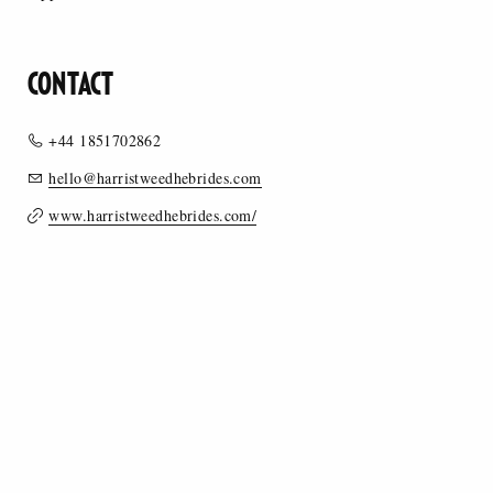
CONTACT
+44 1851702862
hello@harristweedhebrides.com
www.harristweedhebrides.com/
MERCEOLOGY
STYLE
OCCASION OF USE
WOVEN TEXTILES
WOOL, WOOL BLEND, CASHMERE FABRICS