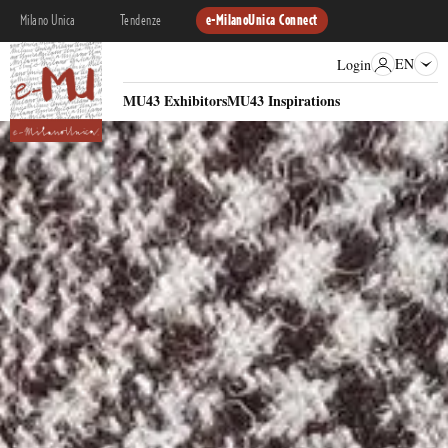
Milano Unica
Tendenze
e-MilanoUnica Connect
EN
Login
MU43 Exhibitors
MU43 Inspirations