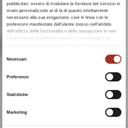
pubblicitari, ovvero di modulare la fornitura del servizio in
modo personalizzato al di là di quanto strettamente
necessario alla sua erogazione, cioè in linea con le
preferenze manifestate dall’utente stesso nell’ambito
dell’utilizzo delle funzionalità e della navigazione in rete
e/o allo scopo di effettuare analisi e monitoraggio dei
comportamenti dei visitatori di siti web. Condividiamo
inoltre informazioni sul modo in cui l'utente utilizza il
Selezione
nostro sito, con i nostri partner che si occupano di analisi
Necessari
del
dei dati web, pubblicità e social media, i quali potrebbero
consenso
combinarle con altre informazioni che l'utente ha fornito
Preferenze
loro o che sono stati raccolti durante l'utilizzo dei loro
servizi.
Chiudendo questo disclaimer si prosegue la navigazione
Statistiche
solo con i cookie tecnici necessari. A questa pagina è
possibile consultare l'
Informativa Privacy
.
Marketing