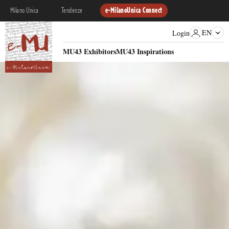
Milano Unica
Tendenze
e-MilanoUnica Connect
EN
Login
MU43 Exhibitors
MU43 Inspirations