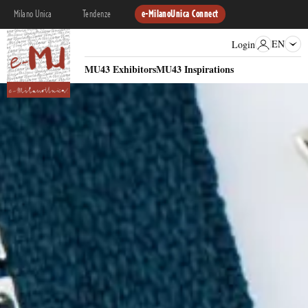
Milano Unica
Tendenze
e-MilanoUnica Connect
EN
Login
MU43 Exhibitors
MU43 Inspirations