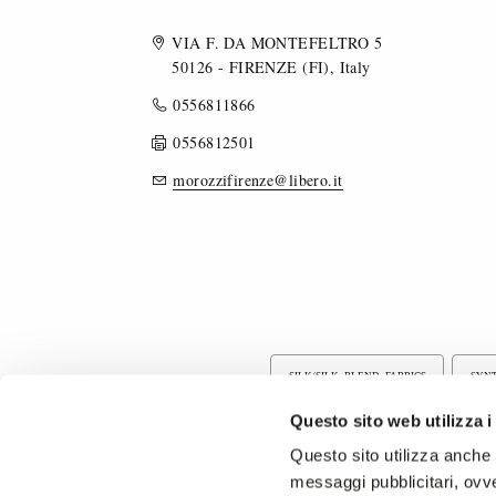
VIA F. DA MONTEFELTRO 5
50126 - FIRENZE (FI), Italy
0556811866
0556812501
morozzifirenze@libero.it
SILK/SILK BLEND FABRICS
SYNT
Questo sito web utilizza i
COTTON/COTTON BLEND FABRICS
Questo sito utilizza anche c
messaggi pubblicitari, ovve
PIECE DYED FABRICS
TIE FABRI