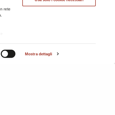
in rete
b.
te
i. A
Mostra dettagli