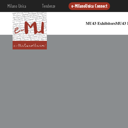
Milano Unica
Tendenze
e-MilanoUnica Connect
MU43 Exhibitors
MU43 I