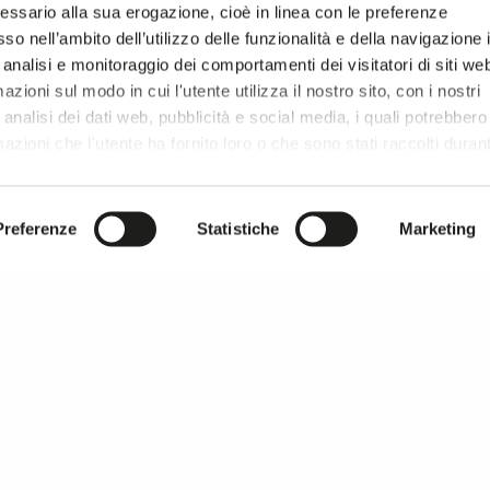
essario alla sua erogazione, cioè in linea con le preferenze
so nell’ambito dell’utilizzo delle funzionalità e della navigazione 
 analisi e monitoraggio dei comportamenti dei visitatori di siti we
zioni sul modo in cui l'utente utilizza il nostro sito, con i nostri
analisi dei dati web, pubblicità e social media, i quali potrebbero
azioni che l'utente ha fornito loro o che sono stati raccolti duran
r si prosegue la navigazione solo con i cookie tecnici necessar
onsultare l'
Informativa Privacy
.
Preferenze
Statistiche
Marketing
MILANO UNICA thanks