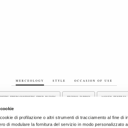
MERCEOLOGY
STYLE
OCCASION OF USE
HETIC FIBERS/SYNTHETIC FIBER BLENDS
TECHNO FABRICS
WOVEN TEXTILES
 cookie
LINING
LINEN/LINEN BLEND FABRICS
ELASTIC FABRICS
PRINTED FAB
ookie di profilazione o altri strumenti di tracciamento al fine di i
ro di modulare la fornitura del servizio in modo personalizzato al
CS
YARN DYED FABRICS
BLEACHED FABRICS