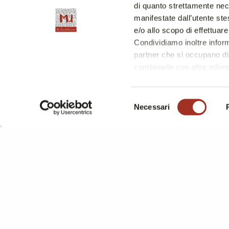
di quanto strettamente nec
manifestate dall’utente stes
e/o allo scopo di effettuare
Condividiamo inoltre informa
partner che si occupano di 
combinarle con altre inform
l'utilizzo dei loro servizi.
Chiudendo questo disclaime
Selezione
questa pagina è possibile c
Necessari
del
consenso